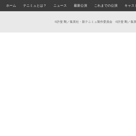
ホーム
テニミュとは？
ニュース
最新公演
これまでの公演
キャス
©許斐 剛／集英社・新テニミュ製作委員会 ©許斐 剛／集