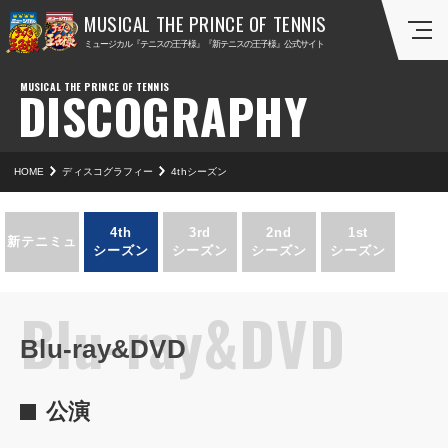
ミ
ミ
ミュージカル『テニスの王子様』『新テニスの王子様』公式サイト
ュ
ュ
ー
ー
DISCOGRAPHY
ジ
ジ
カ
カ
ル
ル
『
『
HOME
ディスコグラフィー
4thシーズン
テ
新
ニ
テ
ス
ニ
4th
3rd
2nd
1st
新テニミュ
シーズン
シーズン
シーズン
シーズン
の
ス
王
の
子
王
Blu-ray&DVD
様
子
Blu-ray&DVD
』
様
』
公演