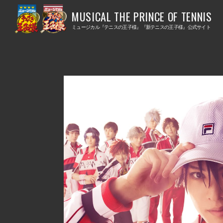
ミ
ミ
ュ
ュ
ミュージカル『テニスの王子様』『新テニスの王子様』公式サイト
ー
ー
ジ
ジ
カ
カ
ル
ル
ミ
『
『
ュ
テ
新
ー
ニ
テ
ジ
ス
ニ
カ
の
ス
ル
王
の
『
子
王
テ
様
子
ニ
』
様
ス
』
の