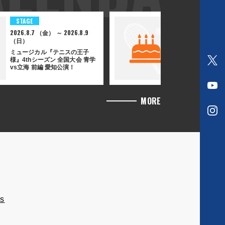
STAGE
BIRTHDAY
2026.8.7 （金） ～ 2026.8.9
2026.8.7 （金
（日）
柘植竜二バース
ミュージカル『テニスの王子
様』4thシーズン 全国大会 青学
O
vs立海 前編 愛知公演！
f
O
f
MORE
f
i
O
f
c
f
i
i
f
c
a
i
i
l
c
a
T
i
l
w
s
a
Y
i
l
o
t