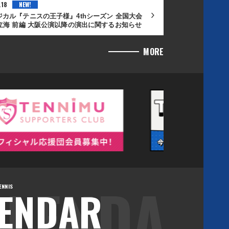
.18
ジカル『テニスの王子様』4thシーズン 全国大会
s立海 前編 大阪公演以降の演出に関するお知らせ
MORE
ENDAR