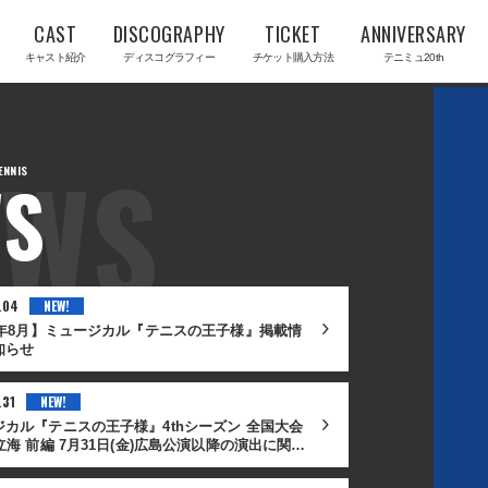
CAST
DISCOGRAPHY
TICKET
ANNIVERSARY
キャスト紹介
ディスコグラフィー
チケット購入方法
テニミュ20th
S
.04
26年8月】ミュージカル『テニスの王子様』掲載情
知らせ
.31
ジカル『テニスの王子様』4thシーズン 全国大会
立海 前編 7月31日(金)広島公演以降の演出に関す
なお知らせ