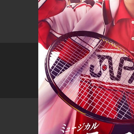
王
子
様
』
『
新
テ
ニ
ス
の
王
子
様
』