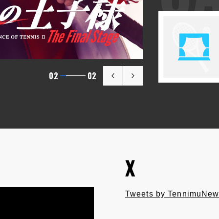
02
02
X
Tweets by TennimuNew