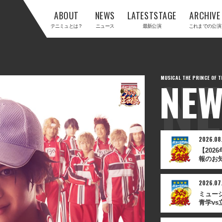
ABOUT
NEWS
LATESTSTAGE
ARCHIVE
テニミュとは？
ニュース
最新公演
これまでの公演
NEW
2026.08
【20
報のお
2026.07
ミュー
青学vs
る重要