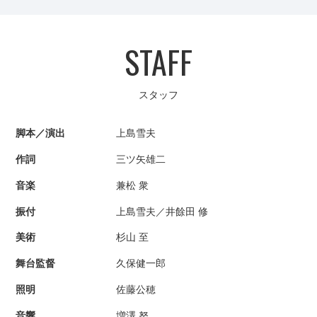
STAFF
スタッフ
脚本／演出
上島雪夫
作詞
三ツ矢雄二
音楽
兼松 衆
振付
上島雪夫／井餘田 修
美術
杉山 至
舞台監督
久保健一郎
照明
佐藤公穂
音響
増澤 努