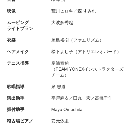
映像
荒川ヒロキ／森 すみれ
ムービング
大波多秀起
ライトプラン
衣裳
屋島裕樹（ファムリズム）
ヘアメイク
松下よし子（アトリエレオパード）
テニス指導
扇浦泰祐
（TEAM YONEXインストラクターズ
チーム）
歌唱指導
泉 忠道
演出助手
平戸麻衣／田丸一宏／髙橋千佳
振付助手
Mayu Omoshita
稽古場ピアノ
安元汐里