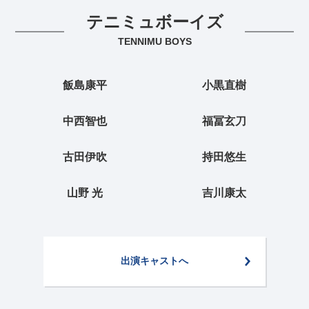
テニミュボーイズ
TENNIMU BOYS
飯島康平
小黒直樹
中西智也
福冨玄刀
古田伊吹
持田悠生
山野 光
吉川康太
出演キャストへ