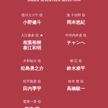
徳川カズヤ 役
鬼 十次郎 役
小野健斗
岡本悠紀
入江奏多 役 ★
中河内外道 役
相葉裕樹
チャンへ
泰江和明
大和祐大 役
都 忍 役
松島勇之介
鈴木凌平
松平親彦 役
鈴木 惷 役
田内季宇
高橋駿一
鷲尾一茶 役