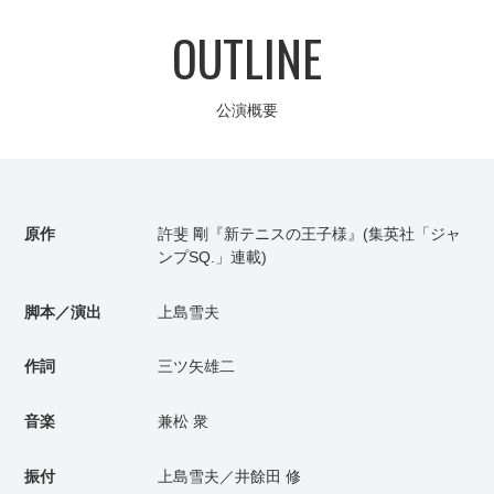
OUTLINE
公演概要
原作
許斐 剛『新テニスの王子様』(集英社「ジャ
ンプSQ.」連載)
脚本／演出
上島雪夫
作詞
三ツ矢雄二
音楽
兼松 衆
振付
上島雪夫／井餘田 修