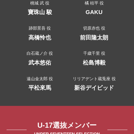
桃城 武 役
橘 桔平 役
寶珠山 駿
GAKU
跡部景吾 役
切原赤也 役
高橋怜也
前田隆太朗
白石蔵ノ介 役
千歳千里 役
武本悠佑
松島博毅
遠山金太郎 役
リリアデント蔵兎座 役
平松來馬
新谷デイビッド
U-17選抜メンバー
UNDER SEVENTEEN SELECTION