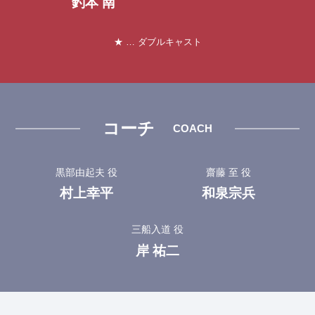
釣本 南
★ … ダブルキャスト
コーチ
COACH
黒部由起夫 役
齋藤 至 役
村上幸平
和泉宗兵
三船入道 役
岸 祐二