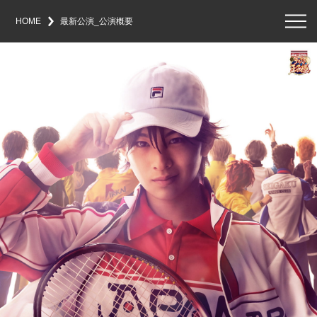
メ
ニ
HOME
最新公演_公演概要
ュ
ー