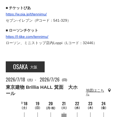
チケットぴあ
https://w.pia.jp/t/tennimu/
セブン-イレブン（Pコード：541-329）
ローソンチケット
https://l-tike.com/tennimu/
ローソン、ミニストップ店内Loppi（Lコード：32446）
OSAKA
大阪
2026/7/18
2026/7/26
(土)
-
(日)
東京建物 Brillia HALL 箕面 大ホ
地図はこち
ール
ら