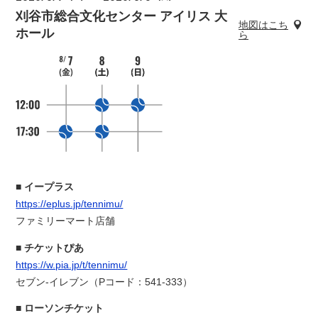
刈谷市総合文化センター アイリス 大
地図はこち
ホール
ら
イープラス
https://eplus.jp/tennimu/
ファミリーマート店舗
チケットぴあ
https://w.pia.jp/t/tennimu/
セブン-イレブン（Pコード：541-333）
ローソンチケット