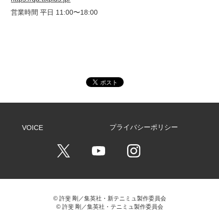
営業時間 平日 11:00〜18:00
プライバシーポリシー
VOICE
T
Y
I
w
o
n
i
u
s
t
T
t
t
u
a
e
b
g
r
e
r
C
a
h
m
a
© 許斐 剛／集英社・新テニミュ製作委員会
n
n
© 許斐 剛／集英社・テニミュ製作委員会
e
l