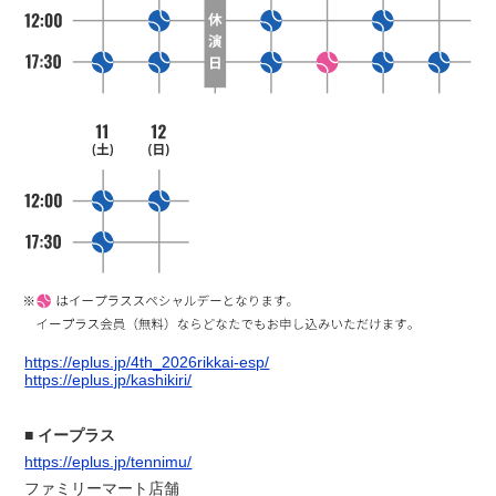
https://eplus.jp/4th_2026rikkai-esp/
https://eplus.jp/kashikiri/
イープラス
https://eplus.jp/tennimu/
ファミリーマート店舗