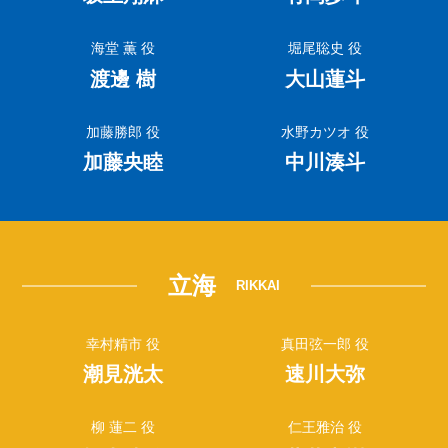
海堂 薫 役
堀尾聡史 役
渡邊 樹
大山蓮斗
加藤勝郎 役
水野カツオ 役
加藤央睦
中川湊斗
立海
RIKKAI
幸村精市 役
真田弦一郎 役
潮見洸太
速川大弥
柳 蓮二 役
仁王雅治 役