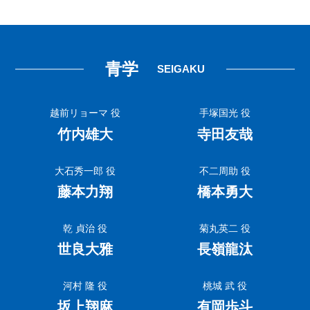
青学
SEIGAKU
越前リョーマ 役
手塚国光 役
竹内雄大
寺田友哉
大石秀一郎 役
不二周助 役
藤本力翔
橋本勇大
乾 貞治 役
菊丸英二 役
世良大雅
長嶺龍汰
河村 隆 役
桃城 武 役
坂上翔麻
有岡歩斗