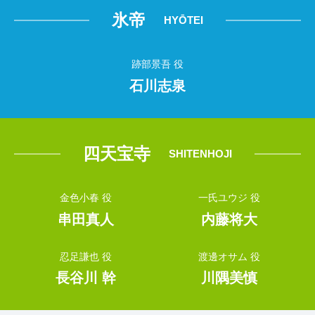
氷帝
HYŌTEI
跡部景吾 役
石川志泉
四天宝寺
SHITENHOJI
金色小春 役
一氏ユウジ 役
串田真人
内藤将大
忍足謙也 役
渡邊オサム 役
長谷川 幹
川隅美慎