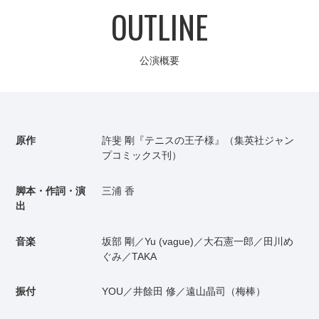
OUTLINE
公演概要
原作
許斐 剛『テニスの王子様』（集英社ジャン
プコミックス刊）
脚本・作詞・演
三浦 香
出
音楽
坂部 剛／Yu (vague)／大石憲一郎／田川め
ぐみ／TAKA
振付
YOU／井餘田 修／遠山晶司（梅棒）