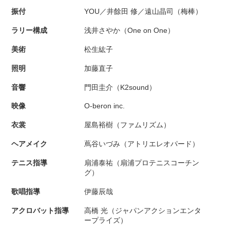
振付
YOU／井餘田 修／遠山晶司（梅棒）
ラリー構成
浅井さやか（One on One）
美術
松生紘子
照明
加藤直子
音響
門田圭介（K2sound）
映像
O-beron inc.
衣裳
屋島裕樹（ファムリズム）
ヘアメイク
蔦谷いづみ（アトリエレオパード）
テニス指導
扇浦泰祐（扇浦プロテニスコーチン
グ）
歌唱指導
伊藤辰哉
アクロバット指導
高橋 光（ジャパンアクションエンタ
ープライズ）