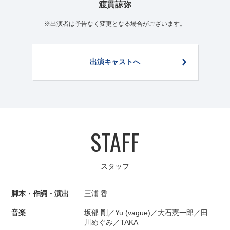
渡貫諒弥
※出演者は予告なく変更となる場合がございます。
出演キャストへ
STAFF
スタッフ
脚本・作詞・演出
三浦 香
音楽
坂部 剛／Yu (vague)／大石憲一郎／田
川めぐみ／TAKA