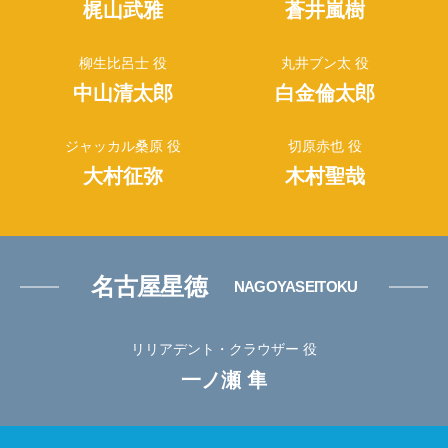
梶山武雅
蒼井嵐樹
柳生比呂士 役
丸井ブン太 役
中山清太郎
白金倫太郎
ジャッカル桑原 役
切原赤也 役
大村征弥
木村聖哉
名古屋星徳
NAGOYASEITOKU
リリアデント・クラウザー 役
一ノ瀬 隼