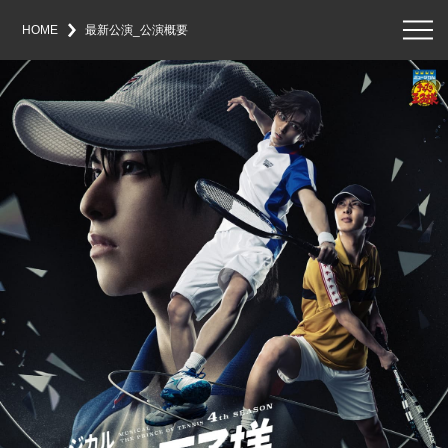
メ
ニ
HOME
最新公演_公演概要
ュ
ー