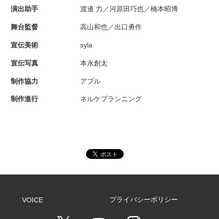
演出助手
渡邊 力／河原田巧也／橋本昭博
舞台監督
高山和也／出口勇作
宣伝美術
syla
宣伝写真
本永創太
制作協力
アプル
制作進行
ネルケプランニング
プライバシーポリシー
VOICE
T
Y
I