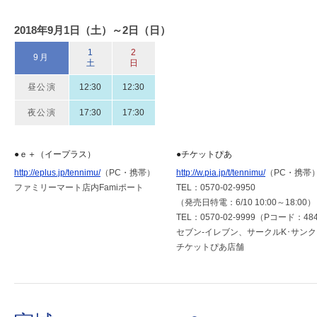
2018年9月1日（土）～2日（日）
1
2
9月
土
日
昼公演
12:30
12:30
夜公演
17:30
17:30
●ｅ＋（イープラス）
●チケットぴあ
http://eplus.jp/tennimu/
（PC・携帯）
http://w.pia.jp/t/tennimu/
（PC・携帯
ファミリーマート店内Famiポート
TEL：0570-02-9950
（発売日特電：6/10 10:00～18:00）
TEL：0570-02-9999（Pコード：484
セブン-イレブン、サークルK･サン
チケットぴあ店舗