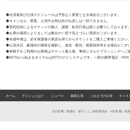
◆出演者及び公演スケジュールは予告なく変更となる場合がございます。
◆キャンセル・変更、公演中止時以外の払戻しは一切できません。
◆営利目的によるチケットの購入、譲渡・転売行為は固くお断りしております
◆お席の場所によりましては舞台の一部で見えづらい箇所がございます。
◆未成年者は、必ず保護者の承諾を得てからチケットをご購入ご来場ください
◆公演当日、劇場内の模様を撮影し、放送・配信・複製頒布等する場合がござ
◆車椅子をご利用のお客様はチケット購入後、事前にネルケプランニングへご
◆0570から始まるダイヤルはNTTのナビシステムです。一部の携帯電話・PH
ホーム
テニミュとは？
ニュース
最新公演
これまでの公演
キャス
©許斐 剛／集英社・新テニミュ製作委員会 ©許斐 剛／集