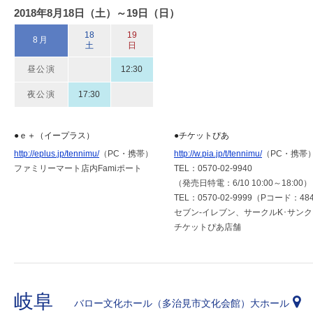
2018年8月18日（土）～19日（日）
18
19
8月
土
日
昼公演
12:30
夜公演
17:30
●ｅ＋（イープラス）
●チケットぴあ
http://eplus.jp/tennimu/
（PC・携帯）
http://w.pia.jp/t/tennimu/
（PC・携帯
ファミリーマート店内Famiポート
TEL：0570-02-9940
（発売日特電：6/10 10:00～18:00）
TEL：0570-02-9999（Pコード：484
セブン-イレブン、サークルK･サン
チケットぴあ店舗
岐阜
バロー文化ホール（多治見市文化会館）大ホール