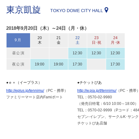
東京凱旋
TOKYO DOME CITY HALL
2018年9月20日（木）～24日（月・休）
20
21
22
23
24
9月
木
金
土
日･祝
月･休
昼公演
12:30
12:30
12:30
夜公演
19:00
19:00
17:30
17:30
●ｅ＋（イープラス）
●チケットぴあ
http://eplus.jp/tennimu/
（PC・携帯）
http://w.pia.jp/t/tennimu/
（PC・携帯
ファミリーマート店内Famiポート
TEL：0570-02-9980
（発売日特電：6/10 10:00～18:00）
TEL：0570-02-9999（Pコード：484
セブン-イレブン、サークルK･サン
チケットぴあ店舗