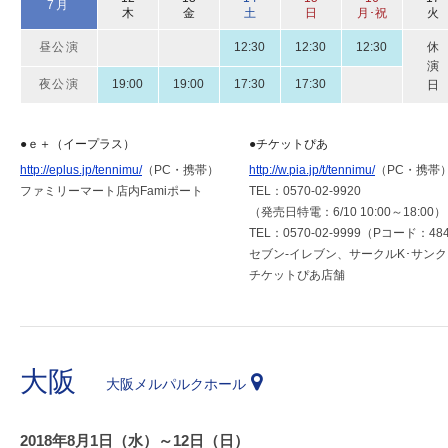
7月
木
金
土
日
月･祝
火
昼公演
12:30
12:30
12:30
休
演
夜公演
19:00
19:00
17:30
17:30
日
●ｅ＋（イープラス）
●チケットぴあ
http://eplus.jp/tennimu/
（PC・携帯）
http://w.pia.jp/t/tennimu/
（PC・携帯
ファミリーマート店内Famiポート
TEL：0570-02-9920
（発売日特電：6/10 10:00～18:00）
TEL：0570-02-9999（Pコード：484
セブン-イレブン、サークルK･サン
チケットぴあ店舗
大阪
大阪メルパルクホール
2018年8月1日（水）～12日（日）