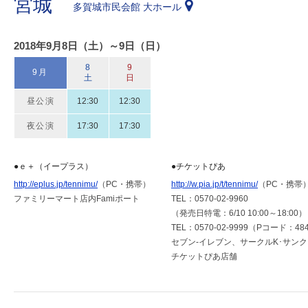
宮城
多賀城市民会館 大ホール
2018年9月8日（土）～9日（日）
8
9
9月
土
日
昼公演
12:30
12:30
夜公演
17:30
17:30
●ｅ＋（イープラス）
●チケットぴあ
http://eplus.jp/tennimu/
（PC・携帯）
http://w.pia.jp/t/tennimu/
（PC・携帯
ファミリーマート店内Famiポート
TEL：0570-02-9960
（発売日特電：6/10 10:00～18:00）
TEL：0570-02-9999（Pコード：484
セブン-イレブン、サークルK･サン
チケットぴあ店舗