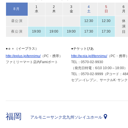
1
2
3
4
5
6
8月
水
木
金
土
日
月
昼公演
12:30
12:30
休
演
夜公演
19:00
19:00
19:00
17:30
17:30
日
●ｅ＋（イープラス）
●チケットぴあ
http://eplus.jp/tennimu/
（PC・携帯）
http://w.pia.jp/t/tennimu/
（PC・携帯
ファミリーマート店内Famiポート
TEL：0570-02-9930
（発売日特電：6/10 10:00～18:00）
TEL：0570-02-9999（Pコード：484
セブン-イレブン、サークルK･サン
福岡
アルモニーサンク北九州ソレイユホール