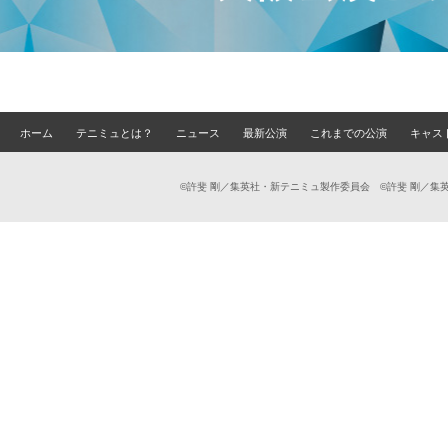
ホーム
テニミュとは？
ニュース
最新公演
これまでの公演
キャス
©許斐 剛／集英社・新テニミュ製作委員会 ©許斐 剛／集