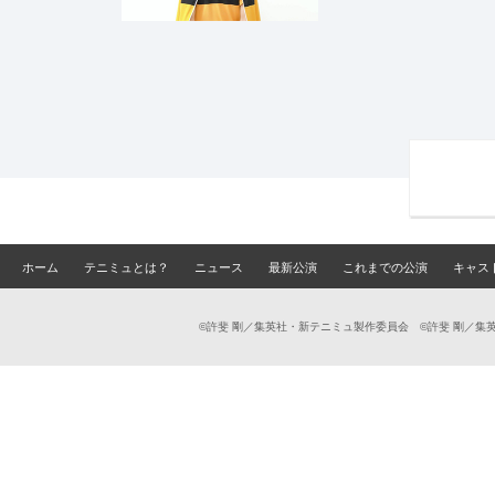
ホーム
テニミュとは？
ニュース
最新公演
これまでの公演
キャス
©許斐 剛／集英社・新テニミュ製作委員会 ©許斐 剛／集