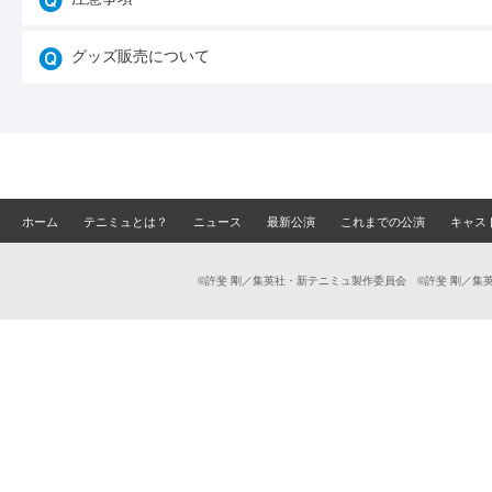
グッズ販売について
ホーム
テニミュとは？
ニュース
最新公演
これまでの公演
キャス
©許斐 剛／集英社・新テニミュ製作委員会 ©許斐 剛／集