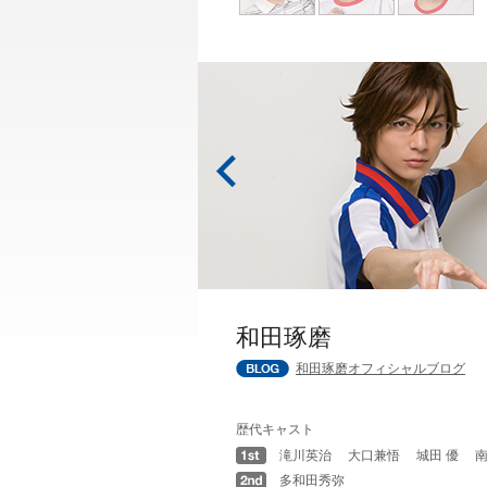
和田琢磨
和田琢磨オフィシャルブログ
歴代キャスト
滝川英治 大口兼悟 城田 優 南
多和田秀弥