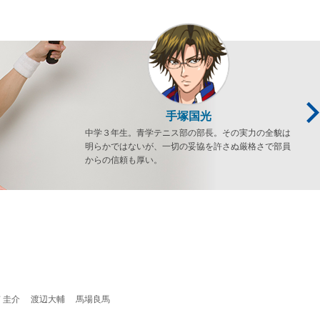
手塚国光
中学３年生。青学テニス部の部長。その実力の全貌は
明らかではないが、一切の妥協を許さぬ厳格さで部員
からの信頼も厚い。
 圭介 渡辺大輔 馬場良馬