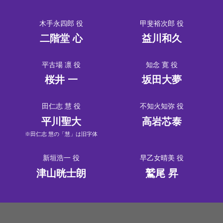
木手永四郎 役
甲斐裕次郎 役
二階堂 心
益川和久
平古場 凛 役
知念 寛 役
桜井 一
坂田大夢
田仁志 慧 役
不知火知弥 役
平川聖大
高岩芯泰
※田仁志 慧の「慧」は旧字体
新垣浩一 役
早乙女晴美 役
津山晄士朗
鷲尾 昇