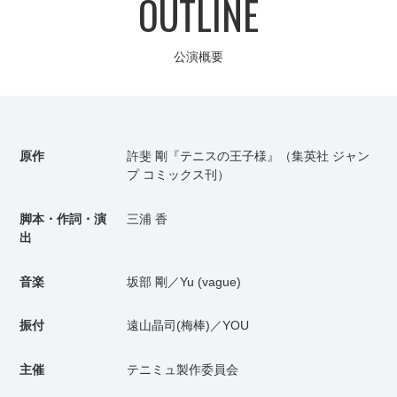
OUTLINE
公演概要
原作
許斐 剛『テニスの王子様』（集英社 ジャン
プ コミックス刊）
脚本・作詞・演
三浦 香
出
音楽
坂部 剛／Yu (vague)
振付
遠山晶司(梅棒)／YOU
主催
テニミュ製作委員会