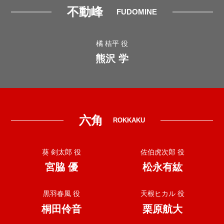
不動峰
FUDOMINE
橘 桔平 役
熊沢 学
六角
ROKKAKU
葵 剣太郎 役
佐伯虎次郎 役
宮脇 優
松永有紘
黒羽春風 役
天根ヒカル 役
桐田伶音
栗原航大