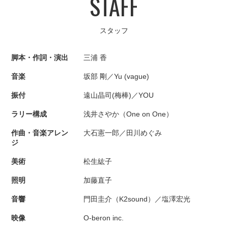
STAFF
スタッフ
脚本・作詞・演出
三浦 香
音楽
坂部 剛／Yu (vague)
振付
遠山晶司(梅棒)／YOU
ラリー構成
浅井さやか（One on One）
作曲・音楽アレン
大石憲一郎／田川めぐみ
ジ
美術
松生紘子
照明
加藤直子
音響
門田圭介（K2sound）／塩澤宏光
映像
O-beron inc.