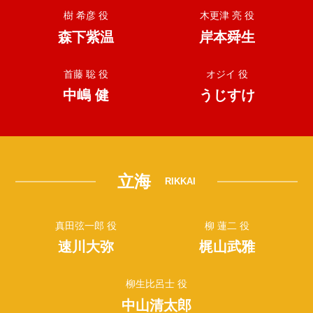
樹 希彦 役
木更津 亮 役
森下紫温
岸本舜生
首藤 聡 役
オジイ 役
中嶋 健
うじすけ
立海
RIKKAI
真田弦一郎 役
柳 蓮二 役
速川大弥
梶山武雅
柳生比呂士 役
中山清太郎