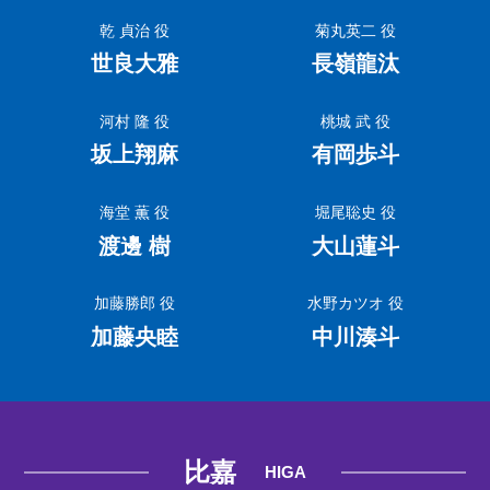
乾 貞治 役
菊丸英二 役
世良大雅
長嶺龍汰
河村 隆 役
桃城 武 役
坂上翔麻
有岡歩斗
海堂 薫 役
堀尾聡史 役
渡邊 樹
大山蓮斗
加藤勝郎 役
水野カツオ 役
加藤央睦
中川湊斗
比嘉
HIGA