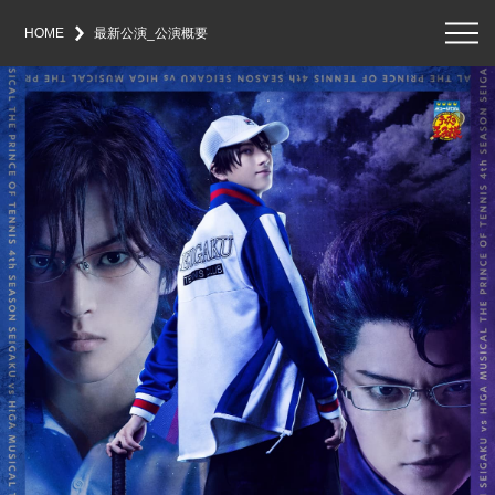
メ
ニ
HOME
最新公演_公演概要
ュ
ー