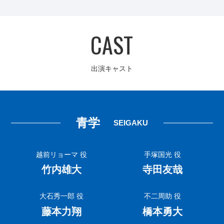
CAST
出演キャスト
青学
SEIGAKU
越前リョーマ 役
手塚国光 役
竹内雄大
寺田友哉
大石秀一郎 役
不二周助 役
藤本力翔
橋本勇大