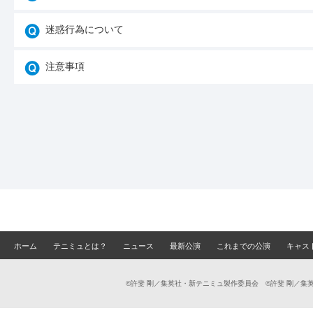
迷惑行為について
注意事項
ホーム
テニミュとは？
ニュース
最新公演
これまでの公演
キャス
©許斐 剛／集英社・新テニミュ製作委員会 ©許斐 剛／集