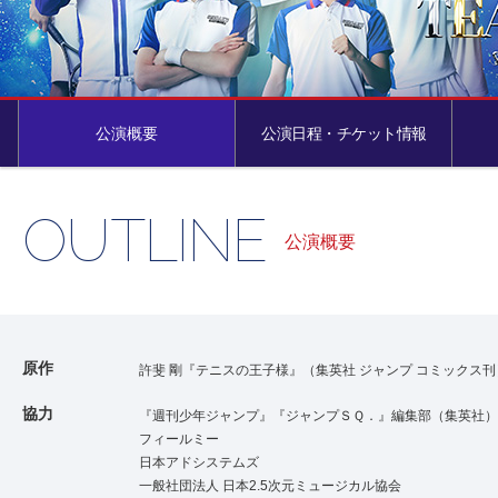
公演概要
公演日程・チケット情報
OUTLINE
公演概要
原作
許斐 剛『テニスの王子様』（集英社 ジャンプ コミックス刊
協力
『週刊少年ジャンプ』『ジャンプＳＱ．』編集部（集英社）
フィールミー
日本アドシステムズ
一般社団法人 日本2.5次元ミュージカル協会