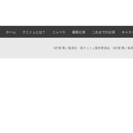
ホーム
テニミュとは？
ニュース
最新公演
これまでの公演
キャス
©許斐 剛／集英社・新テニミュ製作委員会 ©許斐 剛／集