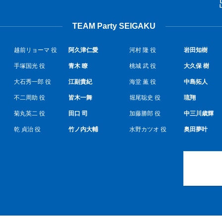
TEAM Party SEIGAKU
越前リョーマ 役
阿久津仁愛
河村 隆 役
岩田知樹
手塚国光 役
青木 瞭
桃城 武 役
大久保 樹
大石秀一郎 役
江副貴紀
海堂 薫 役
中島拓人
不二周助 役
皆木一舞
堀尾聡史 役
琉翔
菊丸英二 役
田口 司
加藤勝郎 役
中三川歳輝
乾 貞治 役
竹ノ内大輔
水野カツオ 役
奥田夢叶