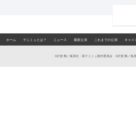
ホーム
テニミュとは？
ニュース
最新公演
これまでの公演
キャス
©許斐 剛／集英社・新テニミュ製作委員会 ©許斐 剛／集