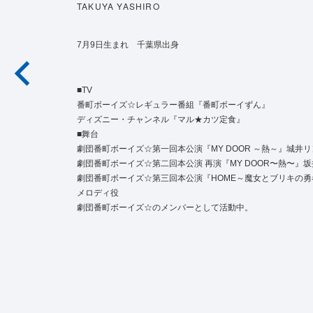
TAKUYA YASHIRO
7月9日生まれ 千葉県出身
■TV
番町ボーイズ☆レギュラー番組『番町ボーイずん』
ディズニー・チャンネル『マル★カツ定食』
■舞台
劇団番町ボーイズ☆第一回本公演『MY DOOR ～熱～』城井
劇団番町ボーイズ☆第二回本公演 再演『MY DOOR〜熱〜』
劇団番町ボーイズ☆第三回本公演『HOME～魔女とブリキの勇
メロディ役
劇団番町ボーイズ☆のメンバーとして活動中。