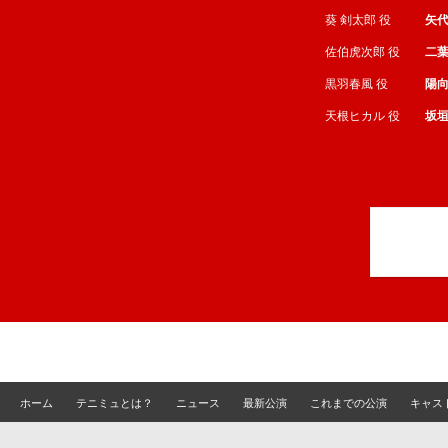
葵 剣太郎 役
矢
佐伯虎次郎 役
二葉
黒羽春風 役
陽
天根ヒカル 役
坂
ホーム
テニミュとは？
ニュース
最新公演
これまでの公演
キャス