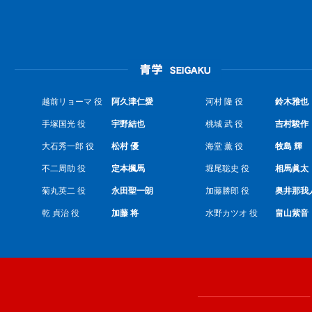
越前リョーマ 役
阿久津仁愛
河村 隆 役
鈴木雅也
手塚国光 役
宇野結也
桃城 武 役
吉村駿作
大石秀一郎 役
松村 優
海堂 薫 役
牧島 輝
不二周助 役
定本楓馬
堀尾聡史 役
相馬眞太
菊丸英二 役
永田聖一朗
加藤勝郎 役
奥井那我
乾 貞治 役
加藤 将
水野カツオ 役
畠山紫音