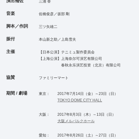
演出補佐
三浦 香
音楽
佐橋俊彦／坂部 剛
脚本／作詞
三ツ矢雄二
振付
本山新之助／上島雪夫
主催
【日本公演】テニミュ製作委員会
【上海公演】上海奈尔可演艺有限公司
春秋永乐演艺投资（北京）有限公司
協賛
ファミリーマート
期間 / 劇場
東京：
2017年7月14日（金）～23日（日）
TOKYO DOME CITY HALL
大阪：
2017年8月3日（木）～13日（日）
大阪メルパルクホール
愛知：
2017年8月26日（土）～27日（日）