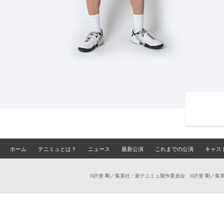
ホーム
テニミュとは？
ニュース
最新公演
これまでの公演
キャス
©許斐 剛／集英社・新テニミュ製作委員会 ©許斐 剛／集