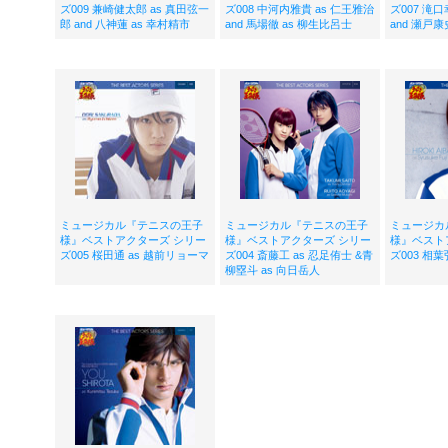
ズ009 兼崎健太郎 as 真田弦一
ズ008 中河内雅貴 as 仁王雅治
ズ007 滝口
郎 and 八神蓮 as 幸村精市
and 馬場徹 as 柳生比呂士
and 瀬戸康
ミュージカル『テニスの王子
ミュージカル『テニスの王子
ミュージカ
様』ベストアクターズ シリー
様』ベストアクターズ シリー
様』ベスト
ズ005 桜田通 as 越前リョーマ
ズ004 斎藤工 as 忍足侑士 &青
ズ003 相葉
柳塁斗 as 向日岳人