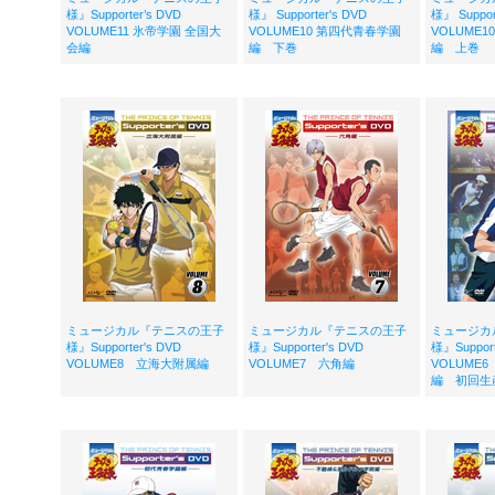
様』Supporter’s DVD
様』 Supporter's DVD
様』 Suppor
VOLUME11 氷帝学園 全国大
VOLUME10 第四代青春学園
VOLUME
会編
編 下巻
編 上巻
ミュージカル『テニスの王子
ミュージカル『テニスの王子
ミュージカ
様』Supporter's DVD
様』Supporter's DVD
様』Suppor
VOLUME8 立海大附属編
VOLUME7 六角編
VOLUME
編 初回生