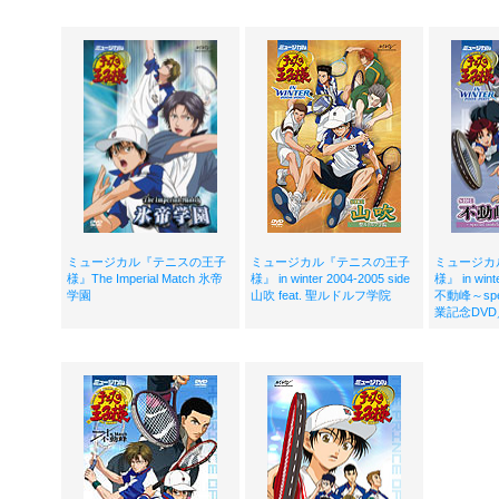
ミュージカル『テニスの王子
ミュージカル『テニスの王子
ミュージカ
様』The Imperial Match 氷帝
様』 in winter 2004-2005 side
様』 in wint
学園
山吹 feat. 聖ルドルフ学院
不動峰～spec
業記念DVD／