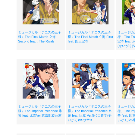
ミュージカル『テニスの王子
ミュージカル『テニスの王子
ミュージカ
様』The Final Match 立海
様』The Final Match 立海 First
様』The Tre
Second feat．The Rivals
feat. 四天宝寺
宝寺 feat.
(せいがく)
ミュージカル『テニスの王子
ミュージカル『テニスの王子
ミュージカ
様』The Imperial Presence 氷
様』The Imperial Presence 氷
様』The Imp
帝 feat. 比嘉Ver.東京凱旋公演
帝 feat. 比嘉 Ver.5代目青学(せ
帝 feat. 
いがく)VS氷帝B
いがく)VS