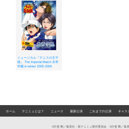
ミュージカル『テニスの王子
様』 The Imperial Match 氷帝
学園 in winter 2005-2006
ホーム
テニミュとは？
ニュース
最新公演
これまでの公演
キャス
©許斐 剛／集英社・新テニミュ製作委員会 ©許斐 剛／集