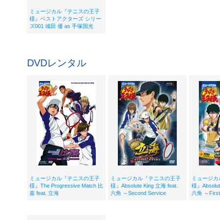
ミュージカル『テニスの王子
様』ベストアクターズ シリー
ズ001 城田 優 as 手塚国光
DVDレンタル
ミュージカル『テニスの王子
ミュージカル『テニスの王子
ミュージカ
様』The Progressive Match 比
様』Absolute King 立海 feat.
様』Absolute
嘉 feat. 立海
六角 ～Second Service
六角 ～First 