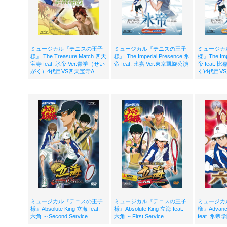
ミュージカル『テニスの王子
ミュージカル『テニスの王子
ミュージカ
様』 The Treasure Match 四天
様』 The Imperial Presence 氷
様』The Imp
宝寺 feat. 氷帝 Ver.青学（せい
帝 feat. 比嘉 Ver.東京凱旋公演
帝 feat. 
がく）4代目VS四天宝寺A
く)4代目V
ミュージカル『テニスの王子
ミュージカル『テニスの王子
ミュージカ
様』Absolute King 立海 feat.
様』Absolute King 立海 feat.
様』Advanc
六角 ～Second Service
六角 ～First Service
feat. 氷帝