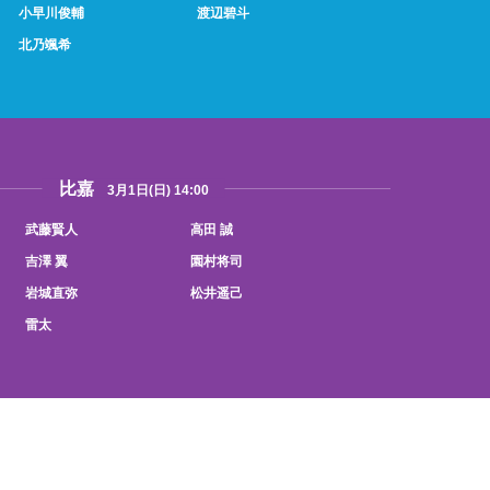
小早川俊輔
渡辺碧斗
北乃颯希
比嘉
3月1日(日) 14:00
武藤賢人
高田 誠
吉澤 翼
園村将司
岩城直弥
松井遥己
雷太