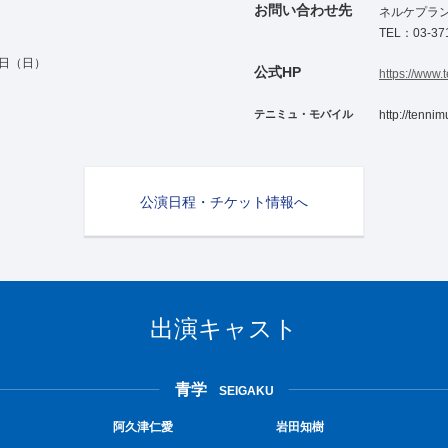
お問い合わせ先
ネルケプラ
TEL：03-37
1日（日）
公式HP
https://www.
テニミュ・モバイル
http://tennim
公演日程・チケット情報へ
出演キャスト
青学
SEIGAKU
阿久津仁愛
岩田知樹