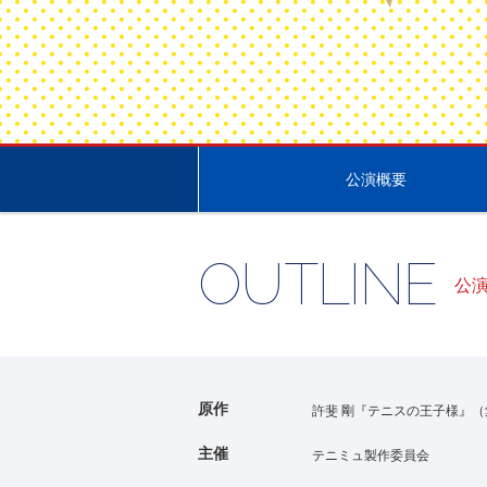
公演概要
OUTLINE
公
原作
許斐 剛『テニスの王子様』（
主催
テニミュ製作委員会