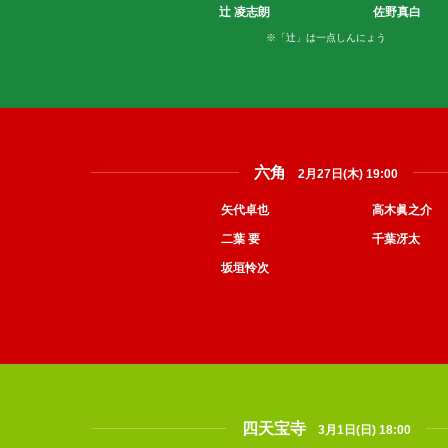
辻 凌志朗
佐野真白
※「辻」は一点しんにょう
六角
2月27日(木) 19:00
矢代卓也
高木眞之介
二葉 要
千葉冴太
坂垣怜次
四天宝寺
3月1日(日) 18:00