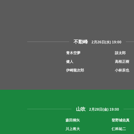
不動峰
2月26日(水) 19:00
青木空夢
諒太郎
健人
高根正樹
伊崎龍次郎
小林辰也
山吹
2月28日(金) 19:00
森田桐矢
登野城佑真
川上将大
仁科祐二