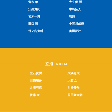
青木 瞭
大久保 樹
江副貴紀
中島拓人
皆木一舞
琉翔
田口 司
中三川歳輝
竹ノ内大輔
奥田夢叶
立海
RIKKAI
立石俊樹
大隅勇太
田鶴翔吾
大薮 丘
井澤巧麻
川﨑優作
後藤 大
前田隆太朗