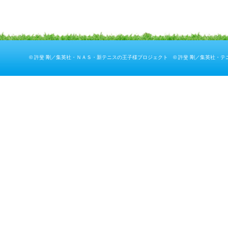
© 許斐 剛／集英社・ＮＡＳ・新テニスの王子様プロジェクト © 許斐 剛／集英社・