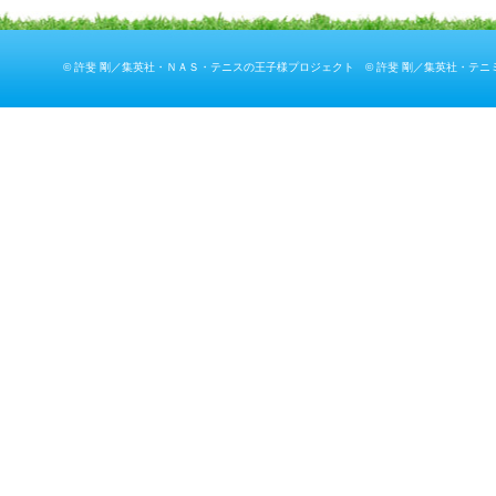
© 許斐 剛／集英社・ＮＡＳ・テニスの王子様プロジェクト © 許斐 剛／集英社・テニ