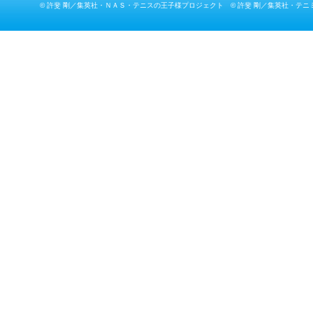
© 許斐 剛／集英社・ＮＡＳ・テニスの王子様プロジェクト © 許斐 剛／集英社・テニ