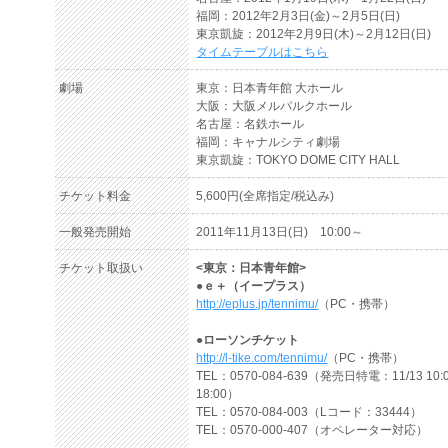
福岡：2012年2月3日(金)～2月5日(日)
東京凱旋：2012年2月9日(木)～2月12日(日)
タイムテーブルはこちら
劇場
東京：日本青年館 大ホール
大阪：大阪メルパルクホール
名古屋：名鉄ホール
福岡：キャナルシティ劇場
東京凱旋：TOKYO DOME CITY HALL
チケット料金
5,600円(全席指定/税込み)
一般発売開始
2011年11月13日(日) 10:00～
チケット取扱い
<東京：日本青年館>
●ｅ＋（イープラス）
http://eplus.jp/tennimu/
（PC・携帯）
●ローソンチケット
http://l-tike.com/tennimu/
（PC・携帯）
TEL：0570-084-639（発売日特電：11/13 10:
18:00）
TEL：0570-084-003（Lコード：33444）
TEL：0570-000-407（オペレーター対応）