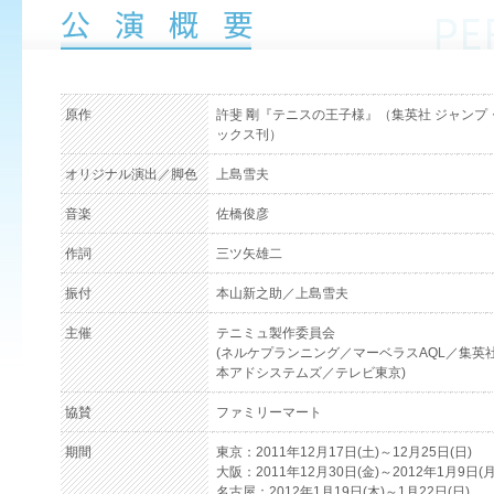
原作
許斐 剛『テニスの王子様』（集英社 ジャンプ
ックス刊）
オリジナル演出／脚色
上島雪夫
音楽
佐橋俊彦
作詞
三ツ矢雄二
振付
本山新之助／上島雪夫
主催
テニミュ製作委員会
(ネルケプランニング／マーベラスAQL／集英
本アドシステムズ／テレビ東京)
協賛
ファミリーマート
期間
東京：2011年12月17日(土)～12月25日(日)
大阪：2011年12月30日(金)～2012年1月9日(月
名古屋：2012年1月19日(木)～1月22日(日)