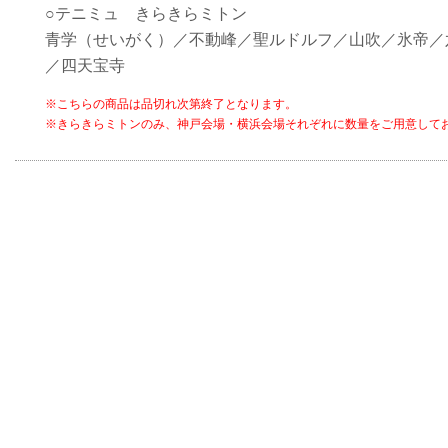
○テニミュ きらきらミトン
青学（せいがく）／不動峰／聖ルドルフ／山吹／氷帝／
／四天宝寺
※こちらの商品は品切れ次第終了となります。
※きらきらミトンのみ、神戸会場・横浜会場それぞれに数量をご用意して