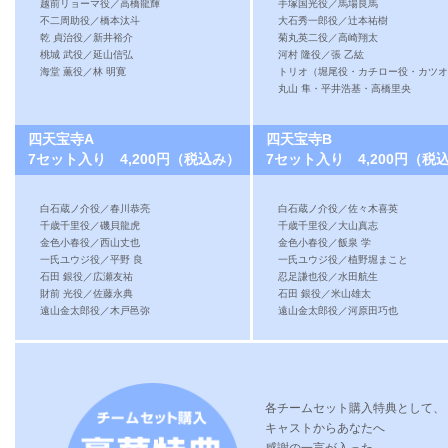
越前リョーマ役／高橋龍輝
手塚国光役／馬場良馬
不二周助役／橋本汰斗
大石秀一郎役／辻本祐樹
乾 貞治役／新井裕介
菊丸英二役／高崎翔太
桃城 武役／延山信弘
河村 隆役／張 乙紘
海堂 薫役／林 明寛
トリオ（堀尾役・カチロー役・カツオ
丸山 隼・平井浩基・高橋里央
四天宝寺A
四天宝寺B
7セット入り 4,200円（税込み）
7セット入り 4,200円（税
白石蔵ノ介役／春川恭亮
白石蔵ノ介役／佐々木喜英
千歳千里役／磯貝龍虎
千歳千里役／大山真志
金色小春役／西山丈也
金色小春役／飯泉 学
一氏ユウジ役／平野 良
一氏ユウジ役／植野堀まこと
石田 銀役／広瀬友祐
忍足謙也役／水田航生
財前 光役／佐藤永典
石田 銀役／米山雄太
遠山金太郎役／木戸邑弥
遠山金太郎役／河原田巧也
各チームセット購入特典として、
キャストからあなたへ