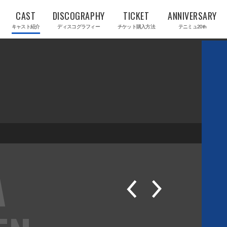
CAST
DISCOGRAPHY
TICKET
ANNIVERSARY
キャスト紹介
ディスコグラフィー
チケット購入方法
テニミュ20th
A
P
N
R
E
E
X