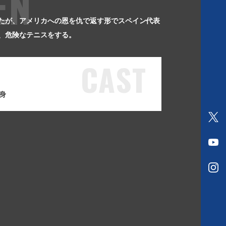
EN
V
T
たが、アメリカへの恩を仇で返す形でスペイン代表
、危険なテニスをする。
CAST
出身
O
f
O
f
f
i
O
f
c
f
i
i
f
c
a
i
i
l