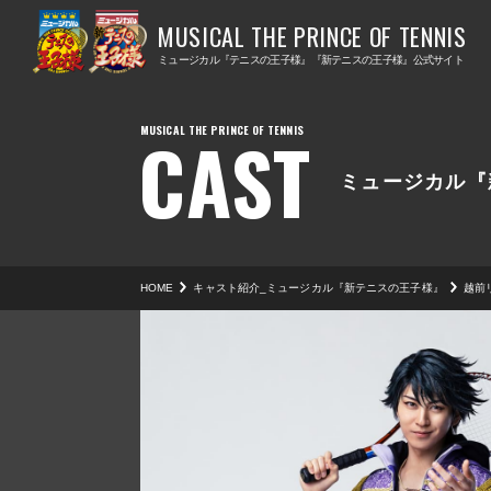
ミ
ミ
ュ
ュ
ミュージカル『テニスの王子様』『新テニスの王子様』公式サイト
ー
ー
ジ
ジ
CAST
カ
カ
ル
ル
ミュージカル『
『
『
テ
新
ニ
テ
HOME
キャスト紹介_ミュージカル『新テニスの王子様』
越前
ス
ニ
の
ス
王
の
子
王
様
子
』
様
』