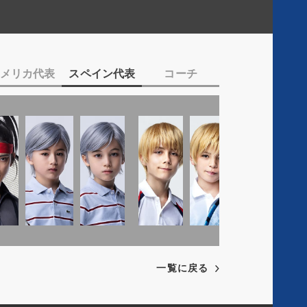
c
a
T
i
l
w
a
Y
i
l
o
t
メリカ代表
スペイン代表
コーチ
I
u
t
n
t
e
s
u
r
t
b
a
e
g
r
a
m
一覧に戻る