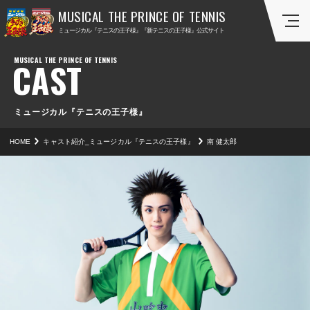
ミ
ミ
ミュージカル『テニスの王子様』『新テニスの王子様』公式サイト
ュ
ュ
ー
ー
CAST
ジ
ジ
カ
カ
ル
ル
『
『
ミュージカル『テニスの王子様』
テ
新
HOME
キャスト紹介_ミュージカル『テニスの王子様』
南 健太郎
ニ
テ
ス
ニ
の
ス
王
の
子
王
様
子
』
様
』