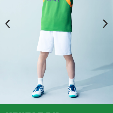
P
N
R
E
E
X
V
T