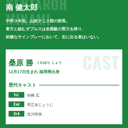
KENTAROH
南 健太郎
MINAMI
中学３年生。山吹テニス部の部長。
東方と組むダブルスは全国級の実力を誇り、
的確なサインプレーにおいて、右に出る者はいない。
CAST
桑原 勝
くわはら しょう
12月17日生まれ 福岡県出身
歴代キャスト
1st
矢崎 広
2nd
早乙女じょうじ
3rd
北川尚弥