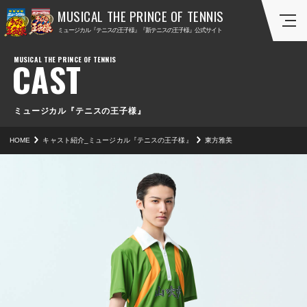
ミ
ミ
ミュージカル『テニスの王子様』『新テニスの王子様』公式サイト
ュ
ュ
ー
ー
CAST
ジ
ジ
カ
カ
ル
ル
『
『
ミュージカル『テニスの王子様』
テ
新
HOME
キャスト紹介_ミュージカル『テニスの王子様』
東方雅美
ニ
テ
ス
ニ
の
ス
王
の
子
王
様
子
』
様
』