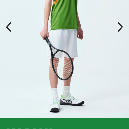
P
N
R
E
E
X
V
T