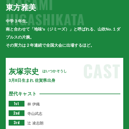
MASAMI
東方雅美
HIGASHIKATA
中学３年生。
南と合わせて「地味's（ジミーズ）」と呼ばれる、山吹No.１ダ
ブルスの片腕。
その実力は２年連続で全国大会に出場するほど。
CAST
灰塚宗史
はいつかそうし
3月8日生まれ 佐賀県出身
歴代キャスト
1st
林 伊織
2nd
寺山武志
3rd
辻󠄀 凌志朗