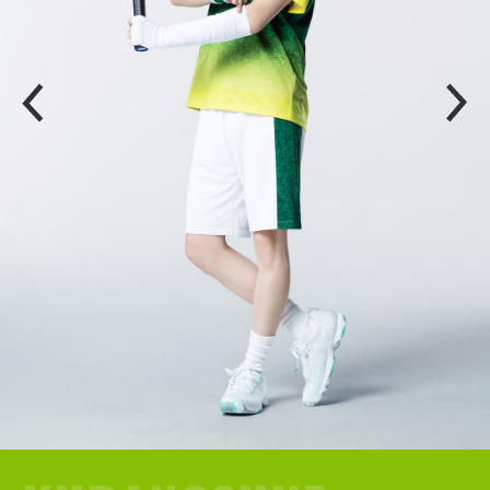
P
N
R
E
E
X
V
T