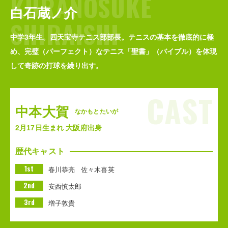
KURANOSUKE
白石蔵ノ介
SHIRAISHI
中学3年生。四天宝寺テニス部部長。テニスの基本を徹底的に極
め、完璧（パーフェクト）なテニス「聖書」（バイブル）を体現
して奇跡の打球を繰り出す。
CAST
中本大賀
なかもとたいが
2月17日生まれ 大阪府出身
歴代キャスト
1st
春川恭亮
佐々木喜英
2nd
安西慎太郎
3rd
増子敦貴