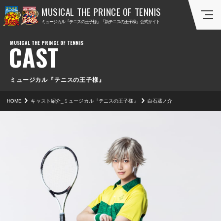
ミ
ミ
ミュージカル『テニスの王子様』『新テニスの王子様』公式サイト
ュ
ュ
ー
ー
CAST
ジ
ジ
カ
カ
ル
ル
『
『
ミュージカル『テニスの王子様』
テ
新
HOME
キャスト紹介_ミュージカル『テニスの王子様』
白石蔵ノ介
ニ
テ
ス
ニ
の
ス
王
の
子
王
様
子
』
様
』