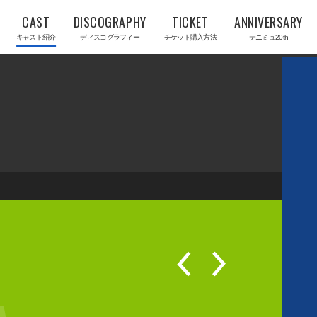
CAST
DISCOGRAPHY
TICKET
ANNIVERSARY
キャスト紹介
ディスコグラフィー
チケット購入方法
テニミュ20th
P
N
R
E
E
X