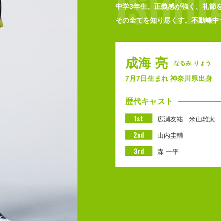
ISHID
中学3年生。正義感が強く、礼節
その全てを知り尽くす。不動峰中
成海 亮
なるみ りょう
7月7日生まれ 神奈川県出身
歴代キャスト
1st
広瀬友祐
米山雄太
2nd
山内圭輔
3rd
森 一平