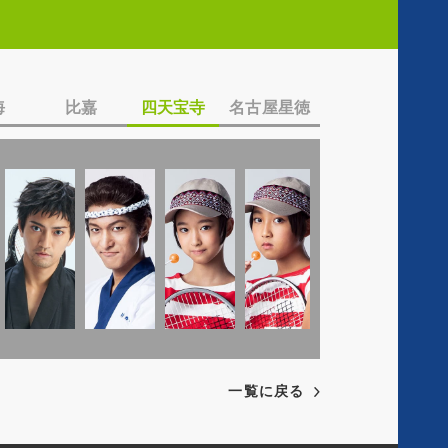
c
a
T
i
l
w
a
Y
i
l
o
t
海
比嘉
四天宝寺
名古屋星徳
I
u
t
n
t
e
s
u
r
t
b
a
e
g
r
a
m
一覧に戻る