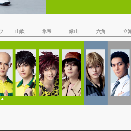
フ
山吹
氷帝
緑山
六角
立