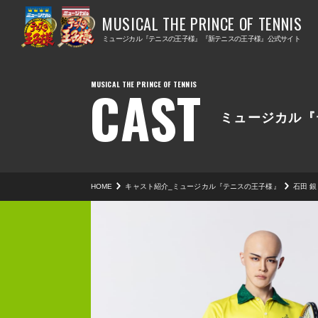
ミ
ミ
ュ
ュ
ミュージカル『テニスの王子様』『新テニスの王子様』公式サイト
ー
ー
ジ
ジ
CAST
カ
カ
ル
ル
ミュージカル『
『
『
テ
新
ニ
テ
HOME
キャスト紹介_ミュージカル『テニスの王子様』
石田 銀
ス
ニ
の
ス
王
の
子
王
様
子
』
様
』