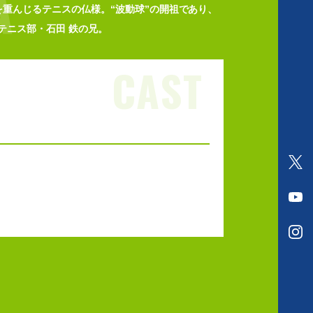
A
を重んじるテニスの仏様。“波動球”の開祖であり、
V
T
テニス部・石田 鉄の兄。
CAST
O
f
O
f
f
i
O
f
c
f
i
i
f
c
a
i
i
l