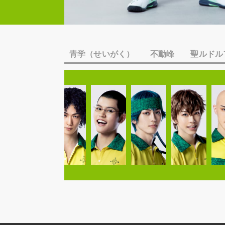
青学（せいがく）
不動峰
聖ルドル