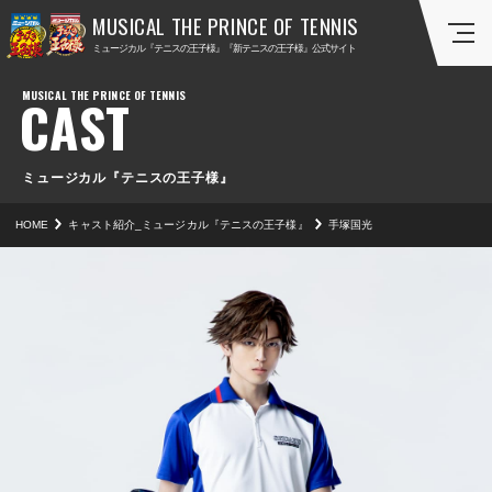
ミ
ミ
ミュージカル『テニスの王子様』『新テニスの王子様』公式サイト
ュ
ュ
ー
ー
CAST
ジ
ジ
カ
カ
ル
ル
『
『
ミュージカル『テニスの王子様』
テ
新
HOME
キャスト紹介_ミュージカル『テニスの王子様』
手塚国光
ニ
テ
ス
ニ
の
ス
王
の
子
王
様
子
』
様
』