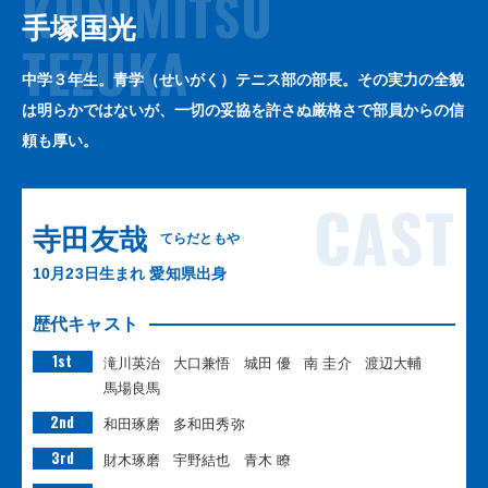
KUNIMITSU
手塚国光
TEZUKA
中学３年生。青学（せいがく）テニス部の部長。その実力の全貌
は明らかではないが、一切の妥協を許さぬ厳格さで部員からの信
頼も厚い。
CAST
寺田友哉
てらだともや
10月23日生まれ 愛知県出身
歴代キャスト
1st
滝川英治
大口兼悟
城田 優
南 圭介
渡辺大輔
馬場良馬
2nd
和田琢磨
多和田秀弥
3rd
財木琢磨
宇野結也
青木 瞭