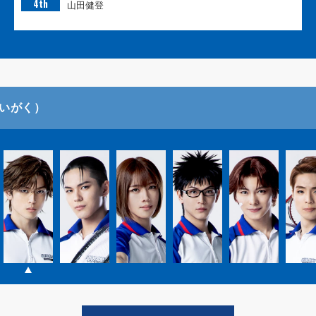
4th
山田健登
いがく）