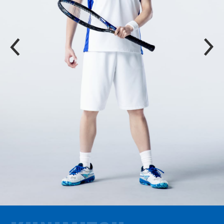
P
N
R
E
E
X
V
T