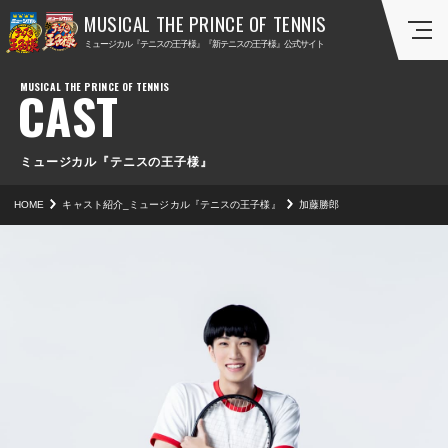
ミ
ミ
ミュージカル『テニスの王子様』『新テニスの王子様』公式サイト
ュ
ュ
ー
ー
CAST
ジ
ジ
カ
カ
ル
ル
『
『
ミュージカル『テニスの王子様』
テ
新
HOME
キャスト紹介_ミュージカル『テニスの王子様』
加藤勝郎
ニ
テ
ス
ニ
の
ス
王
の
子
王
様
子
』
様
』