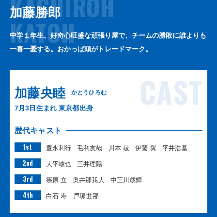
KACHIROH
加藤勝郎
KATOH
中学１年生。好奇心旺盛な頑張り屋で、チームの勝敗に誰よりも
一喜一憂する。おかっぱ頭がトレードマーク。
CAST
加藤央睦
かとうひろむ
7月3日生まれ 東京都出身
歴代キャスト
1st
豊永利行
毛利友哉
川本 稜
伊藤 翼
平井浩基
2nd
大平峻也
三井理陽
3rd
篠原 立
奥井那我人
中三川歳輝
4th
白石 寿 戸塚世那