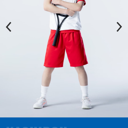
P
N
R
E
E
X
V
T