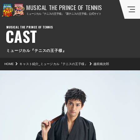
ミ
ミ
ミュージカル『テニスの王子様』『新テニスの王子様』公式サイト
ュ
ュ
ー
ー
CAST
ジ
ジ
カ
カ
ル
ル
『
『
ミュージカル『テニスの王子様』
テ
新
HOME
キャスト紹介_ミュージカル『テニスの王子様』
越前南次郎
ニ
テ
ス
ニ
の
ス
王
の
子
王
様
子
』
様
』