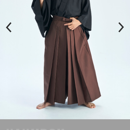
P
N
R
E
E
X
V
T