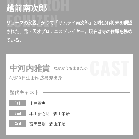
NANJIROH
越前南次郎
ECHIZEN
リョーマの父親。かつて「サムライ南次郎」と呼ばれ将来を嘱望
された、元・天才プロテニスプレイヤー。現在は寺の住職を務め
ている。
CAST
中河内雅貴
なかがうちまさたか
8月23日生まれ 広島県出身
歴代キャスト
1st
上島雪夫
2nd
本山新之助
森山栄治
3rd
富田昌則
森山栄治