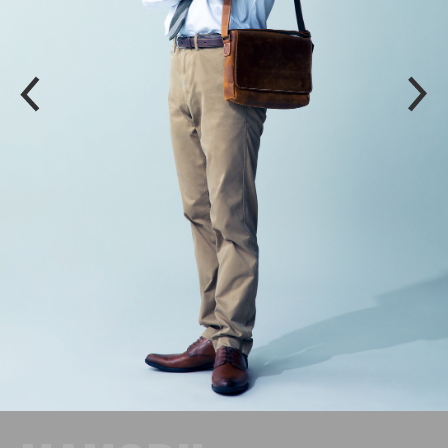
P
N
R
E
E
X
V
T