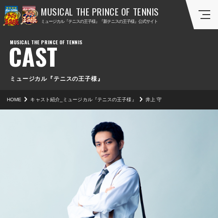
ミ
ミ
ミュージカル『テニスの王子様』『新テニスの王子様』公式サイト
ュ
ュ
ー
ー
CAST
ジ
ジ
カ
カ
ル
ル
『
『
ミュージカル『テニスの王子様』
テ
新
HOME
キャスト紹介_ミュージカル『テニスの王子様』
井上 守
ニ
テ
ス
ニ
の
ス
王
の
子
王
様
子
』
様
』