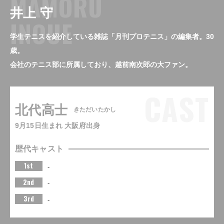
MAMORU
井上 守
INOUE
学生テニスを紹介している雑誌「月刊プロテニス」の編集者。30
歳。
会社のテニス部に所属しており、越前南次郎の大ファン。
CAST
北代高士
きただいたかし
9月15日生まれ 大阪府出身
歴代キャスト
1st
-
2nd
-
3rd
-