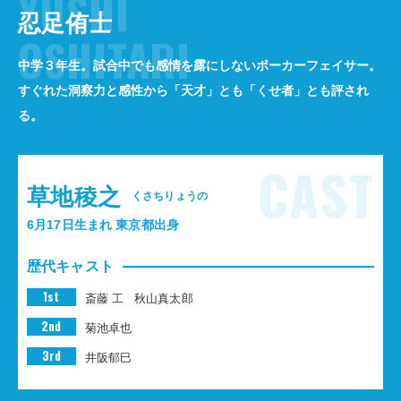
YUSHI
忍足侑士
OSHITARI
中学３年生。試合中でも感情を露にしないポーカーフェイサー。
すぐれた洞察力と感性から「天才」とも「くせ者」とも評され
る。
CAST
草地稜之
くさちりょうの
6月17日生まれ 東京都出身
歴代キャスト
1st
斎藤 工
秋山真太郎
2nd
菊池卓也
3rd
井阪郁巳