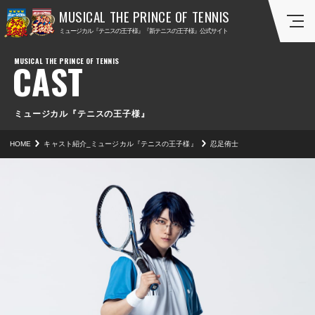
ミ
ミ
ミュージカル『テニスの王子様』『新テニスの王子様』公式サイト
ュ
ュ
ー
ー
CAST
ジ
ジ
カ
カ
ル
ル
『
『
ミュージカル『テニスの王子様』
テ
新
HOME
キャスト紹介_ミュージカル『テニスの王子様』
忍足侑士
ニ
テ
ス
ニ
の
ス
王
の
子
王
様
子
』
様
』