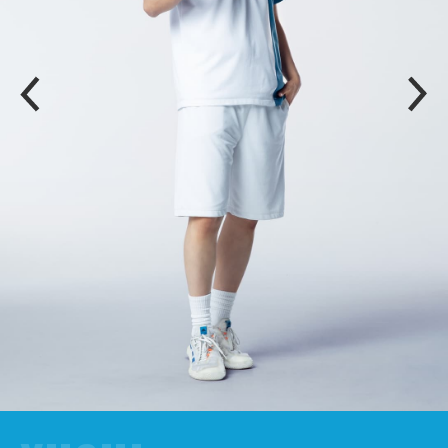
P
N
R
E
E
X
V
T