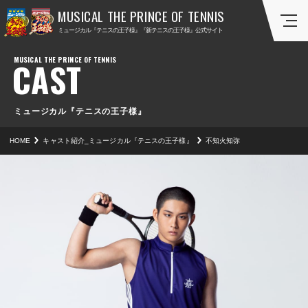
ミ
ミ
ミュージカル『テニスの王子様』『新テニスの王子様』公式サイト
ュ
ュ
ー
ー
CAST
ジ
ジ
カ
カ
ル
ル
『
『
ミュージカル『テニスの王子様』
テ
新
HOME
キャスト紹介_ミュージカル『テニスの王子様』
不知火知弥
ニ
テ
ス
ニ
の
ス
王
の
子
王
様
子
』
様
』