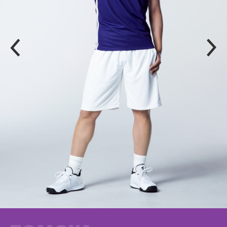
P
N
R
E
E
X
V
T