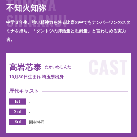
TOMOYA
不知火知弥
SHIRANUI
中学３年生。強い精神力を誇る比嘉の中でもナンバーワンのスタ
ミナを持ち、「ダントツの肺活量と忍耐量」と言わしめる実力
者。
CAST
高岩芯泰
たかいわしんた
10月30日生まれ 埼玉県出身
歴代キャスト
1st
-
2nd
-
3rd
園村将司