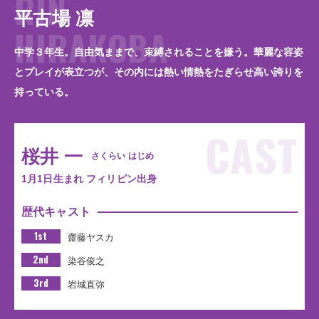
RIN
平古場 凛
HIRAKOBA
中学３年生。自由気ままで、束縛されることを嫌う。華麗な容姿
とプレイが表立つが、その内には熱い情熱をたぎらせ高い誇りを
持っている。
CAST
桜井 一
さくらい はじめ
1月1日生まれ フィリピン出身
歴代キャスト
1st
齋藤ヤスカ
2nd
染谷俊之
3rd
岩城直弥