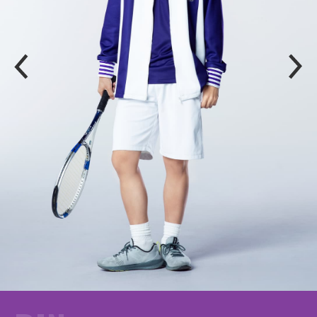
P
N
R
E
E
X
V
T