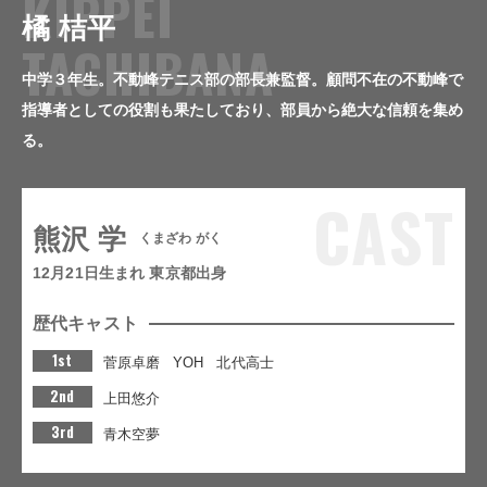
KIPPEI
橘 桔平
TACHIBANA
中学３年生。不動峰テニス部の部長兼監督。顧問不在の不動峰で
指導者としての役割も果たしており、部員から絶大な信頼を集め
る。
CAST
熊沢 学
くまざわ がく
12月21日生まれ 東京都出身
歴代キャスト
1st
菅原卓磨
YOH
北代高士
2nd
上田悠介
3rd
青木空夢