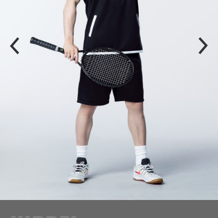
P
N
R
E
E
X
V
T