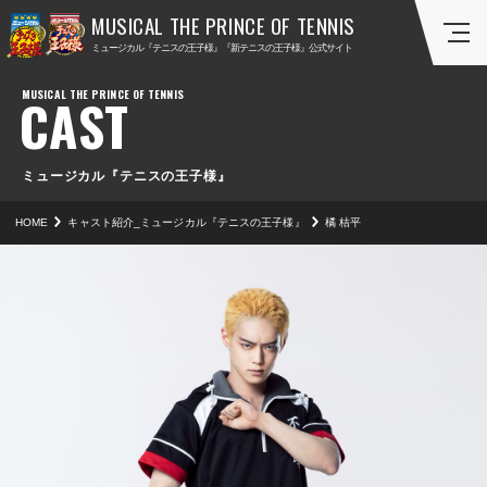
ミ
ミ
ミュージカル『テニスの王子様』『新テニスの王子様』公式サイト
ュ
ュ
ー
ー
CAST
ジ
ジ
カ
カ
ル
ル
『
『
ミュージカル『テニスの王子様』
テ
新
HOME
キャスト紹介_ミュージカル『テニスの王子様』
橘 桔平
ニ
テ
ス
ニ
の
ス
王
の
子
王
様
子
』
様
』