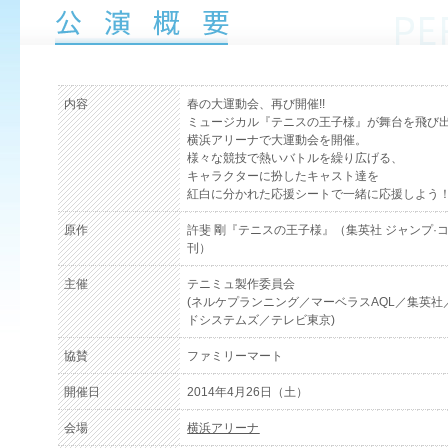
内容
春の大運動会、再び開催!!
ミュージカル『テニスの王子様』が舞台を飛び
横浜アリーナで大運動会を開催。
様々な競技で熱いバトルを繰り広げる、
キャラクターに扮したキャスト達を
紅白に分かれた応援シートで一緒に応援しよう
原作
許斐 剛『テニスの王子様』（集英社 ジャンプ·
刊）
主催
テニミュ製作委員会
(ネルケプランニング／マーベラスAQL／集英社
ドシステムズ／テレビ東京)
協賛
ファミリーマート
開催日
2014年4月26日（土）
会場
横浜アリーナ