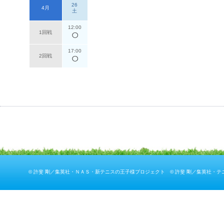
26
4月
土
12:00
1回戦
17:00
2回戦
© 許斐 剛／集英社・ＮＡＳ・新テニスの王子様プロジェクト © 許斐 剛／集英社・