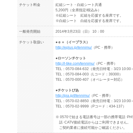
チケット料金
紅組シート・白組シート共通
5,200円（全席指定/税込み）
※紅組シート 紅組を応援する座席です。
※白組シート 白組を応援する座席です。
一般発売開始
2014年3月23日（日） 10：00
チケット取扱い
●ｅ＋（イープラス）
http://eplus.jp/tennimu/
（PC・携帯）
●ローソンチケット
http://l-tike.com/tennimu/
（PC・携帯）
TEL：0570-084-632（発売日特電：3/23 10:00
TEL：0570-084-003（Lコード：39300）
TEL：0570-000-407（オペレーター対応）
●チケットぴあ
http://pia.jp/t/tennimu/
（PC・携帯）
TEL：0570-02-8850（発売日特電：3/23 10:00
TEL：0570-02-9999（Pコード：434-137）
※ 0570で始まる電話番号は一部の携帯電話･PHS
話･CATV接続電話からはご利用できません。
ご契約業者に接続可能かご確認ください。