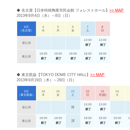
◆
名古屋
【日本特殊陶業市民会館 フォレストホール】
>> MAP
2013年9月4日（水）～8日（日）
9月
4
5
6
7
8
（名古屋）
水
木
金
土
日
13:00
13:00
昼公演
19:00
19:00
19:00
18:00
18:00
夜公演
◆ 東京凱旋【TOKYO DOME CITY HALL】
>> MAP
2013年9月19日（木）～29日（日）
9月
19
20
21
22
23
24
（東京凱旋）
木
金
土
日
月(祝)
火
13:00
13:00
休
昼公演
19:00
19:00
18:00
18:00
19:00
1
演
夜公演