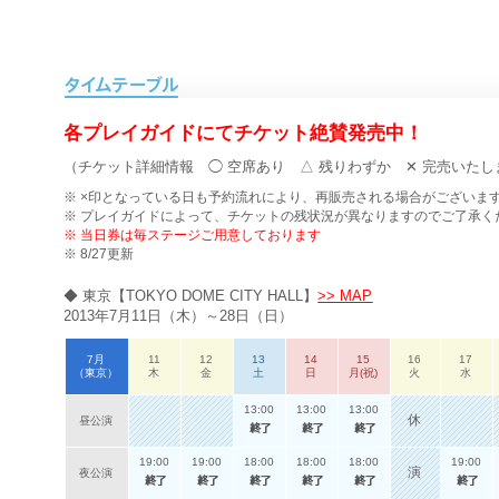
各プレイガイドにてチケット絶賛発売中！
（チケット詳細情報 ◯ 空席あり △ 残りわずか ✕ 完売いたし
※ ×印となっている日も予約流れにより、再販売される場合がございま
※ プレイガイドによって、チケットの残状況が異なりますのでご了承く
※ 当日券は毎ステージご用意しております
※ 8/27更新
◆ 東京【TOKYO DOME CITY HALL】
>> MAP
2013年7月11日（木）～28日（日）
7月
11
12
13
14
15
16
17
（東京）
木
金
土
日
月(祝)
火
水
13:00
13:00
13:00
休
昼公演
19:00
19:00
18:00
18:00
18:00
19:00
演
夜公演