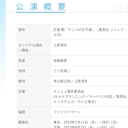
原作
許斐 剛『テニスの王子様』（集英社 ジャンプ
ス刊）
オリジナル演出
上島雪夫
／脚色
音楽
佐橋俊彦
作詞
三ツ矢雄二
振付
本山新之助／上島雪夫
主催
テニミュ製作委員会
(ネルケプランニング／マーベラスAQL／集英社
ドシステムズ／テレビ東京)
協賛
ファミリーマート
開催日
東京：2013年7月11日（木）～28日（日）
大阪：2013年8月7日（水）～18日（日）