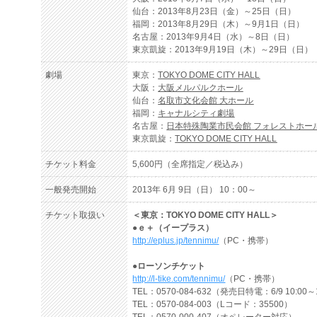
仙台：2013年8月23日（金）～25日（日）
福岡：2013年8月29日（木）～9月1日（日）
名古屋：2013年9月4日（水）～8日（日）
東京凱旋：2013年9月19日（木）～29日（日）
劇場
東京：
TOKYO DOME CITY HALL
大阪：
大阪メルパルクホール
仙台：
名取市文化会館 大ホール
福岡：
キャナルシティ劇場
名古屋：
日本特殊陶業市民会館 フォレストホー
東京凱旋：
TOKYO DOME CITY HALL
チケット料金
5,600円（全席指定／税込み）
一般発売開始
2013年 6月 9日（日） 10：00～
チケット取扱い
＜東京：TOKYO DOME CITY HALL＞
●ｅ＋（イープラス）
http://eplus.jp/tennimu/
（PC・携帯）
●ローソンチケット
http://l-tike.com/tennimu/
（PC・携帯）
TEL：0570-084-632（発売日特電：6/9 10:00～
TEL：0570-084-003（Lコード：35500）