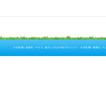
© 許斐 剛／集英社・ＮＡＳ・新テニスの王子様プロジェクト © 許斐 剛／集英社・