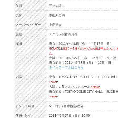
作詞
三ツ矢雄二
振付
本山新之助
スーパーバイザー
上島雪夫
主催
テニミュ製作委員会
期間
東京：2011年4月8日（金）～4月17日（日）
※3月31日(木)～4月7日(木)の公演は中止となり
た。
大阪：2011年4月27日（水）～5月3日（火・祝
東京凱旋：2011年5月8日（日）～15日（日）
タイムテーブルはこちら
劇場
東京：TOKYO DOME CITY HALL（旧JCB HAL
>>MAP
大阪：大阪メルパルクホール
>>MAP
東京凱旋：TOKYO DOME CITY HALL（旧JCB 
>>MAP
チケット料金
5,600円（全席指定/税込）
前売り開始
2011年2月27日（日） 10:00～