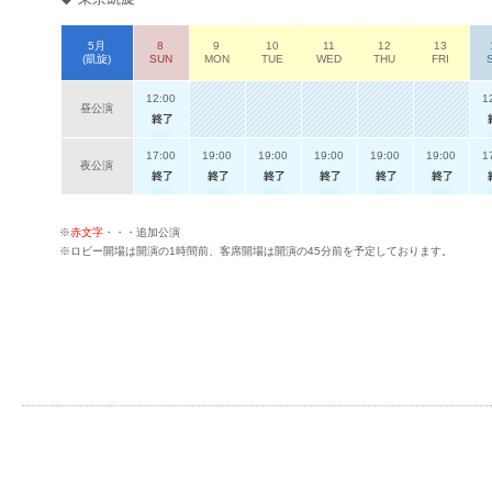
5月
8
9
10
11
12
13
(凱旋)
SUN
MON
TUE
WED
THU
FRI
12:00
1
昼公演
17:00
19:00
19:00
19:00
19:00
19:00
1
夜公演
※
赤文字
・・・追加公演
※ロビー開場は開演の1時間前、客席開場は開演の45分前を予定しております。