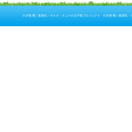
© 許斐 剛／集英社・ＮＡＳ・テニスの王子様プロジェクト © 許斐 剛／集英社