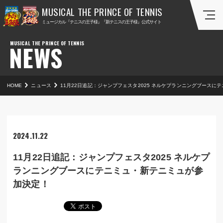
ミ
ミ
ミュージカル『テニスの王子様』『新テニスの王子様』公式サイト
ュ
ュ
ー
ー
NEWS
ジ
ジ
カ
カ
ル
ル
『
『
HOME
ニュース
11月22日追記：ジャンプフェスタ2025 ネルケプランニングブースに
テ
新
ニ
テ
ス
ニ
の
ス
2024.11.22
王
の
子
王
11月22日追記：ジャンプフェスタ2025 ネルケプ
様
子
ランニングブースにテニミュ・新テニミュが参
』
様
加決定！
』