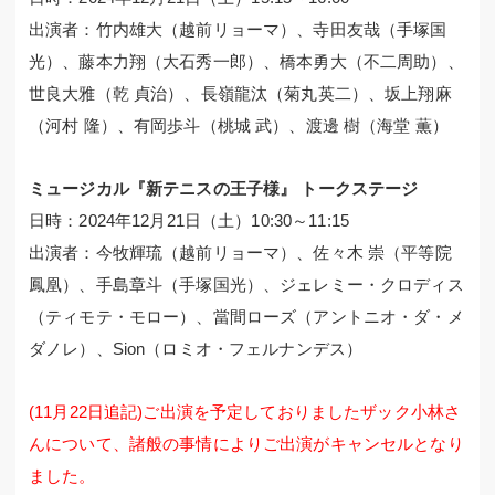
出演者：竹内雄大（越前リョーマ）、寺田友哉（手塚国
光）、藤本力翔（大石秀一郎）、橋本勇大（不二周助）、
世良大雅（乾 貞治）、長嶺龍汰（菊丸英二）、坂上翔麻
（河村 隆）、有岡歩斗（桃城 武）、渡邊 樹（海堂 薫）
ミュージカル『新テニスの王子様』 トークステージ
日時：2024年12月21日（土）10:30～11:15
出演者：今牧輝琉（越前リョーマ）、佐々木 崇（平等院
鳳凰）、手島章斗（手塚国光）、ジェレミー・クロディス
（ティモテ・モロー）、當間ローズ（アントニオ・ダ・メ
ダノレ）、Sion（ロミオ・フェルナンデス）
(11月22日追記)ご出演を予定しておりましたザック小林さ
んについて、諸般の事情によりご出演がキャンセルとなり
ました。