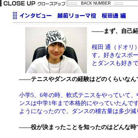
――まず、自己
桜田 通（ドオリ
す。好きなスポ
とダンスも好き
――テニスやダンスの経験はどのくらいなん
小学5、6年の時、軟式テニスをやっていて
ンスは中学1年まで本格的にやっていたんで
ようになったので、ダンスの稽古量は多少減
――役が決まったことを知ったのはどんな時