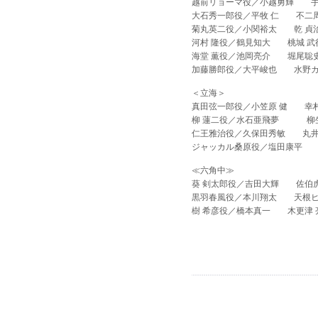
越前リョーマ役／小越勇輝 手
大石秀一郎役／平牧 仁 不二周
菊丸英二役／小関裕太 乾 貞
河村 隆役／鶴見知大 桃城 武
海堂 薫役／池岡亮介 堀尾聡
加藤勝郎役／大平峻也 水野カ
＜立海＞
真田弦一郎役／小笠原 健 幸
柳 蓮二役／水石亜飛夢 柳
仁王雅治役／久保田秀敏 丸井
ジャッカル桑原役／塩田康平 
≪六角中≫
葵 剣太郎役／吉田大輝 佐伯
黒羽春風役／本川翔太 天根ヒ
樹 希彦役／橋本真一 木更津 