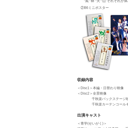
“風”“林”“火”“山”それぞれ
②B6ミニポスター
収録内容
＜Disc1＞本編・日替わり映像
＜Disc2＞全景映像
千秋楽バックステージ
千秋楽カーテンコールキャ
出演キャスト
＜青学(せいがく)＞