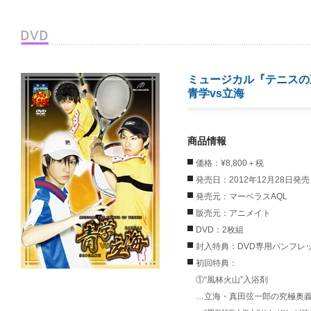
ミュージカル『テニスの
青学vs立海
商品情報
価格：¥8,800＋税
発売日：2012年12月28日発売
発売元：マーベラスAQL
販売元：アニメイト
DVD：2枚組
封入特典：DVD専用パンフレ
初回特典：
①“風林火山”入浴剤
…立海・真田弦一郎の究極奥義