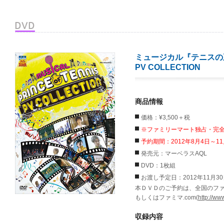
ミュージカル『テニスの
PV COLLECTION
商品情報
価格：¥3,500＋税
※ファミリーマート独占・完
予約期間：2012年8月4日～11
発売元：マーベラスAQL
DVD：1枚組
お渡し予定日：2012年11月3
本ＤＶＤのご予約は、全国のフ
もしくはファミマ.com(
http://w
収録内容