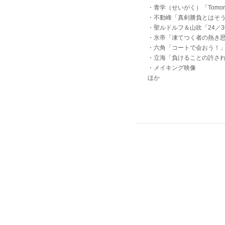
・青学（せいがく）「Tomorrow
・不動峰「真剣勝負とはそ
・聖ルドルフ＆山吹「24／3
・氷帝「凍てつく者の熱き
・六角「コートで会おう！
・立海「負けることの許さ
・メイキング映像
ほか