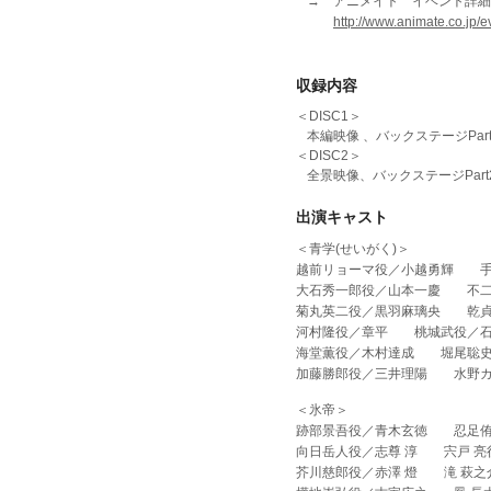
→ アニメイト イベント詳細
http://www.animate.co.jp
収録内容
＜DISC1＞
本編映像 、バックステージPar
＜DISC2＞
全景映像、バックステージPar
出演キャスト
＜青学(せいがく)＞
越前リョーマ役／小越勇輝 手
大石秀一郎役／山本一慶 不二
菊丸英二役／黒羽麻璃央 乾貞
河村隆役／章平 桃城武役／石
海堂薫役／木村達成 堀尾聡史
加藤勝郎役／三井理陽 水野カ
＜氷帝＞
跡部景吾役／青木玄徳 忍足侑
向日岳人役／志尊 淳 宍戸 亮
芥川慈郎役／赤澤 燈 滝 萩之