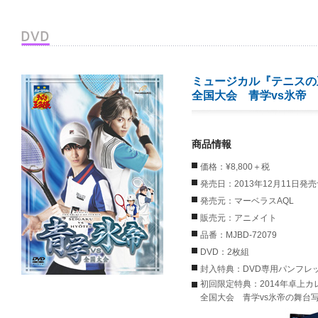
ミュージカル『テニスの
全国大会 青学vs氷帝
商品情報
価格：¥8,800＋税
発売日：2013年12月11日発
発売元：マーベラスAQL
販売元：アニメイト
品番：MJBD-72079
DVD：2枚組
封入特典：DVD専用パンフレ
初回限定特典：2014年卓上カ
全国大会 青学vs氷帝の舞台写