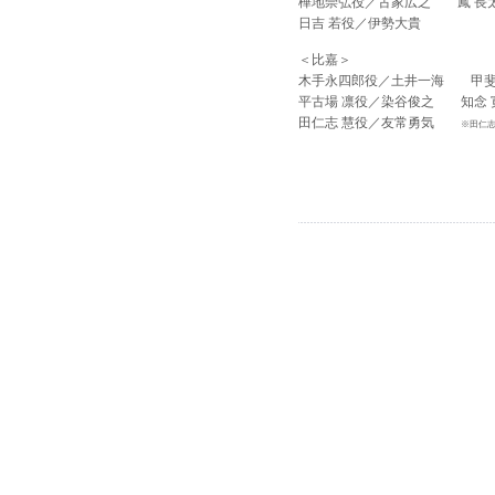
樺地崇弘役／古家広之 鳳 長太
日吉 若役／伊勢大貴
＜比嘉＞
木手永四郎役／土井一海 甲斐
平古場 凛役／染谷俊之 知念 
田仁志 慧役／友常勇気
※田仁