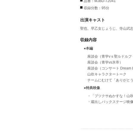
品番：MJBD-72041
収録分数：95分
出演キャスト
聖也、早乙女じょうじ、寺山武
収録内容
●本編
座談会（青学vｓ聖ルドルフ
座談会（青学vs氷帝）
座談会（コンサート Dream Li
山吹キャラクタートーク
チームにむけて「ありがと
●特典映像
・「ブツクサぬかすな！山
・蔵出しバックステージ映