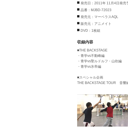
発売日：2011年 11月4日発売
品番：MJBD-72023
発売元：マーベラスAQL
販売元：アニメイト
DVD：1枚組
収録内容
■THE BACKSTAGE
・青学vs不動峰編
・青学vs聖ルドルフ・山吹編
・青学vs氷帝編
■スペシャル企画
THE BACKSTAGE TOUR 音響