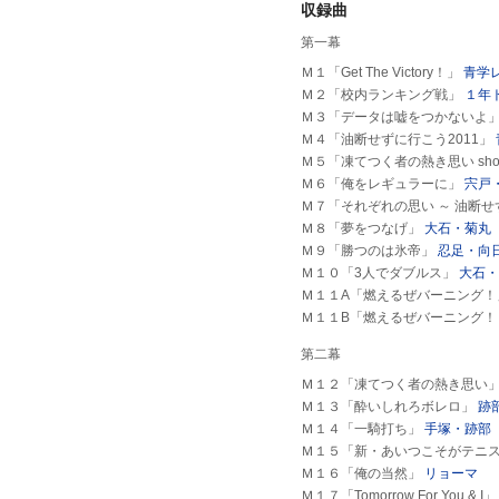
収録曲
第一幕
Ｍ１「Get The Victory！」
青学
Ｍ２「校内ランキング戦」
１年
Ｍ３「データは嘘をつかないよ
Ｍ４「油断せずに行こう2011」
Ｍ５「凍てつく者の熱き思い short
Ｍ６「俺をレギュラーに」
宍戸
Ｍ７「それぞれの思い ～ 油断
Ｍ８「夢をつなげ」
大石・菊丸
Ｍ９「勝つのは氷帝」
忍足・向
Ｍ１０「3人でダブルス」
大石・
Ｍ１１A「燃えるぜバーニング
Ｍ１１B「燃えるぜバーニング
第二幕
Ｍ１２「凍てつく者の熱き思い
Ｍ１３「酔いしれろボレロ」
跡
Ｍ１４「一騎打ち」
手塚・跡部
Ｍ１５「新・あいつこそがテニ
Ｍ１６「俺の当然」
リョーマ
Ｍ１７「Tomorrow For You & I