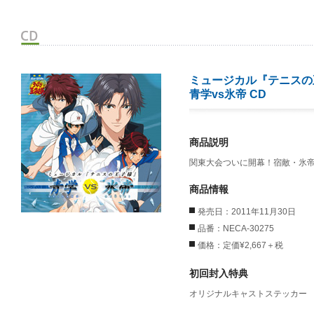
ミュージカル『テニスの
青学vs氷帝 CD
商品説明
関東大会ついに開幕！宿敵・氷
商品情報
発売日：2011年11月30日
品番：NECA-30275
価格：定価¥2,667＋税
初回封入特典
オリジナルキャストステッカー