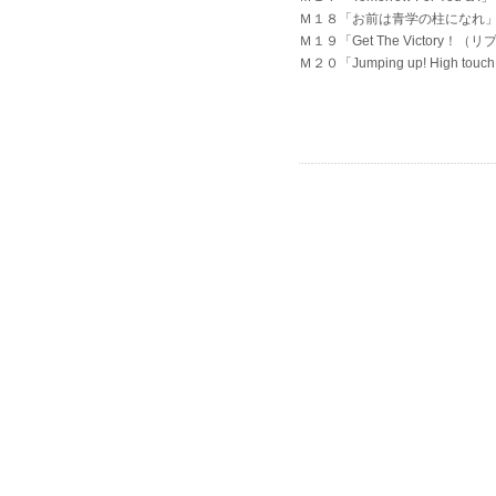
Ｍ１８「お前は青学の柱になれ
Ｍ１９「Get The Victory！
Ｍ２０「Jumping up! High touc