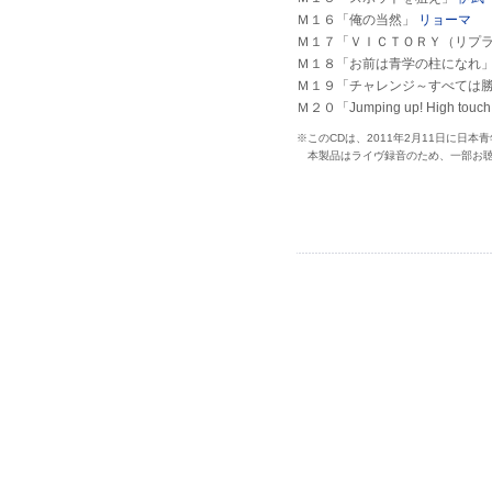
Ｍ１６「俺の当然」
リョーマ
Ｍ１７「ＶＩＣＴＯＲＹ（リプ
Ｍ１８「お前は青学の柱になれ
Ｍ１９「チャレンジ～すべては
Ｍ２０「Jumping up! High touc
※このCDは、2011年2月11日に日
本製品はライヴ録音のため、一部お