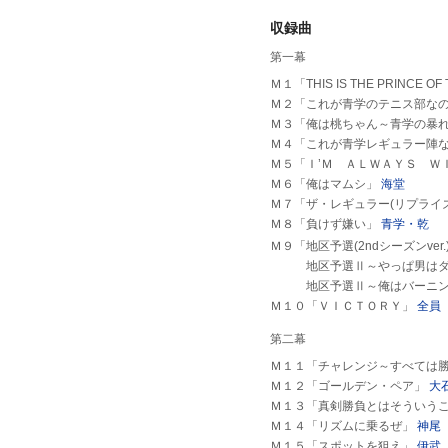
収録曲
第一幕
Ｍ１「THIS IS THE PRINCE OF
Ｍ２「これが青学のテニス部な
Ｍ３「俺は桃ちゃん～青学の暴
Ｍ４「これが青学レギュラー陣なのだ
Ｍ５「Ｉ’Ｍ ＡＬＷＡＹＳ Ｗ
Ｍ６「俺はマムシ」
海堂
Ｍ７「ザ・レギュラー(リプライ
Ｍ８「負けず嫌い」
青学・乾
Ｍ９「地区予選(2ndシーズンver.
地区予選Ⅱ～やっぱ男はダ
地区予選Ⅱ～俺はバーニン
Ｍ１０「ＶＩＣＴＯＲＹ」
全員
第二幕
Ｍ１１「チャレンジ～すべては
Ｍ１２「ゴールデン・ペア」
大
Ｍ１３「真剣勝負とはそういう
Ｍ１４「リズムに乗るぜ」
神尾
Ｍ１５「スポットを狙え」
伊武