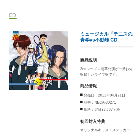
ミュージカル『テニスの
青学vs不動峰 CD
商品説明
2ndシーズン開幕公演が一足お
収録したライブ盤です。
商品情報
発売日：2011年04月21日
品番：NECA-30271
価格：定価¥2,667＋税
初回封入特典
オリジナルキャストステッカー