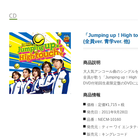
「Jumping up！Hig
(全員ver. 青学ver. 他)
商品説明
大人気アンコール曲のシングル
全員が歌う「Jumping up！H
DVD付初回生産限定盤のDVD
商品情報
価格：定価¥1,715＋税
発売日：2011年9月28日
品番：NECM-10160
発売元：ティー ワイ エンタ
販売元：キングレコード