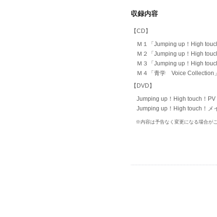
収録内容
【CD】
Ｍ１「Jumping up！High to
Ｍ２「Jumping up！High to
Ｍ３「Jumping up！High to
Ｍ４「青学 Voice Collection
【DVD】
Jumping up！High touch！PV
Jumping up！High touc
※内容は予告なく変更になる場合が