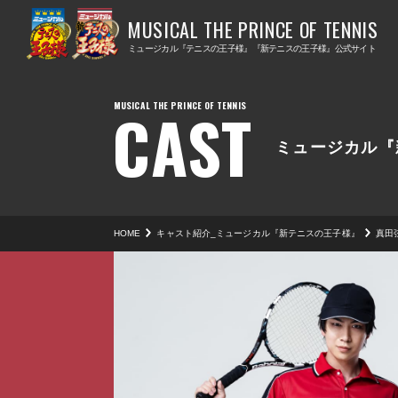
ミ
ミ
ュ
ュ
ミュージカル『テニスの王子様』『新テニスの王子様』公式サイト
ー
ー
ジ
ジ
CAST
カ
カ
ル
ル
ミュージカル『
『
『
テ
新
ニ
テ
HOME
キャスト紹介_ミュージカル『新テニスの王子様』
真田
ス
ニ
の
ス
王
の
子
王
様
子
』
様
』