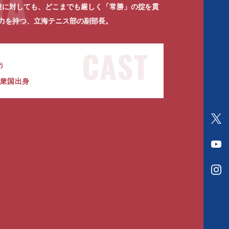
DA
達に対しても、どこまでも厳しく「常勝」の掟を貫
V
T
力を持つ、立海テニス部の副部長。
CAST
う
合衆国出身
O
f
O
f
f
i
O
f
c
f
i
i
f
c
a
i
i
l