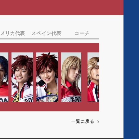
c
a
T
i
l
w
a
Y
i
l
o
t
メリカ代表
スペイン代表
コーチ
I
u
t
n
t
e
s
u
r
t
b
a
e
g
r
a
m
一覧に戻る