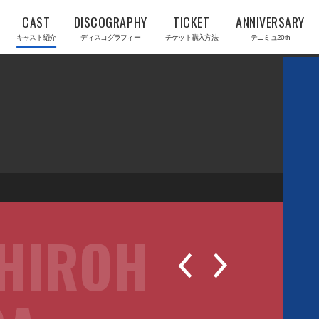
CAST
DISCOGRAPHY
TICKET
ANNIVERSARY
キャスト紹介
ディスコグラフィー
チケット購入方法
テニミュ20th
HIROH
P
N
R
E
E
X